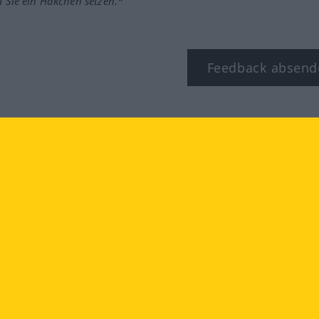
m Sie ein Häkchen setzen.*
Feedback absend
ook
YouTube
Instagram