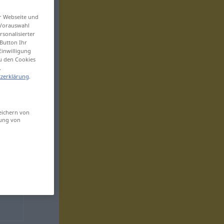
er Webseite und
 Vorauswahl
sonalisierter
Button Ihr
Einwilligung
zu den Cookies
.
zerklärung
.
eichern von
sung von