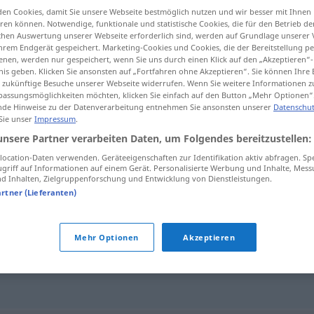
en Cookies, damit Sie unsere Webseite bestmöglich nutzen und wir besser mit Ihnen
en können. Notwendige, funktionale und statistische Cookies, die für den Betrieb d
ischen Auswertung unserer Webseite erforderlich sind, werden auf Grundlage unserer
hrem Endgerät gespeichert. Marketing-Cookies und Cookies, die der Bereitstellung per
nen, werden nur gespeichert, wenn Sie uns durch einen Klick auf den „Akzeptieren“-
tippen)
nis geben. Klicken Sie ansonsten auf „Fortfahren ohne Akzeptieren“. Sie können Ihre 
ür zukünftige Besuche unserer Webseite widerrufen. Wenn Sie weitere Informationen 
assungsmöglichkeiten möchten, klicken Sie einfach auf den Button „Mehr Optionen“
de Hinweise zu der Datenverarbeitung entnehmen Sie ansonsten unserer
Datenschut
 Sie unser
Impressum
.
unsere Partner verarbeiten Daten, um Folgendes bereitzustellen:
garlar
ocation-Daten verwenden. Geräteeigenschaften zur Identifikation aktiv abfragen. Sp
griff auf Informationen auf einem Gerät. Personalisierte Werbung und Inhalte, Mes
 Inhalten, Zielgruppenforschung und Entwicklung von Dienstleistungen.
artner (Lieferanten)
Mehr Optionen
Akzeptieren