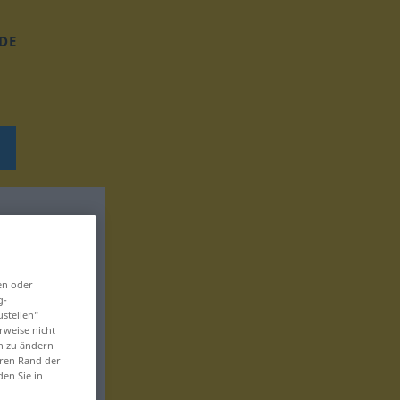
DE
en oder
g-
ustellen“
rweise nicht
en zu ändern
eren Rand der
den Sie in