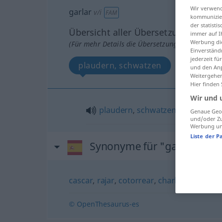
Wir verwend
garlar
v/i
FAM
kommunizier
der statist
Übersicht aller Übersetzungen
immer auf I
Werbung die
(Für mehr Details die Übersetzung anklicken/an
Einverständ
jederzeit f
plaudern, schwatzen
und den Anp
Weitergehen
Hier finden
Wir und 
plaudern
,
schwatzen
Genaue Geol
und/oder Zu
Werbung und
Liste der P
Synonyme für "garlar"
cascar
,
rajar
,
cotorrear
,
charlatanear
© OpenThesaurus-es