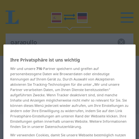
Ihre Privatsphäre ist uns wichtig
Spanisch-Deutsch Wörterbuch
garapullo
Wir und unsere
716
-Partner speichern und greifen auf
Spanisch-Deutsch Übersetzung für
personenbezogene Daten wie Browserdaten oder eindeutige
Kennungen auf Ihrem Gerät zu. Durch Auswahl von Akzeptieren
"garapullo"
aktivieren Sie Tracking-Technologien für die unter „Wir und unsere
Partner verarbeiten Daten, um Ihnen Dienste bereitzustellen“
aufgeführten Zwecke. Wenn Tracker deaktiviert sind, sind manche
Inhalte und Anzeigen möglicherweise nicht mehr so relevant für Sie. Sie
"garapullo" Deutsch Übersetzung
können dieses Menü jederzeit wieder aufrufen, um Ihre Einstellungen zu
ändern oder Ihre Einwilligung zu widerrufen, indem Sie auf den Link
Privatsphäre-Einstellungen am unteren Rand der Webseite klicken. Ihre
„garapullo“
: masculino
Einstellungen gelten innerhalb unseres Website. Weitere Informationen
finden Sie in unserer Datenschutzerklärung.
Wir verwenden Cookies, damit Sie unsere Webseite bestmöglich nutzen
garapullo
m