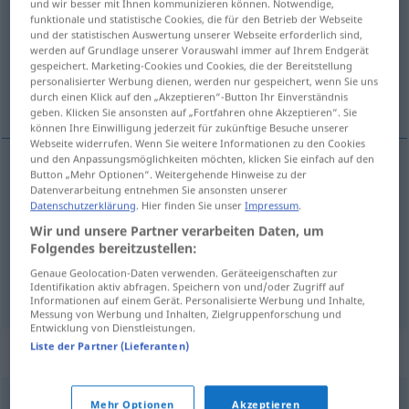
und wir besser mit Ihnen kommunizieren können. Notwendige,
funktionale und statistische Cookies, die für den Betrieb der Webseite
Übersicht aller Übersetzungen
und der statistischen Auswertung unserer Webseite erforderlich sind,
werden auf Grundlage unserer Vorauswahl immer auf Ihrem Endgerät
(Für mehr Details die Übersetzung anklicken/antippen)
gespeichert. Marketing-Cookies und Cookies, die der Bereitstellung
personalisierter Werbung dienen, werden nur gespeichert, wenn Sie uns
Federpfeil
Banderilla
durch einen Klick auf den „Akzeptieren“-Button Ihr Einverständnis
geben. Klicken Sie ansonsten auf „Fortfahren ohne Akzeptieren“. Sie
können Ihre Einwilligung jederzeit für zukünftige Besuche unserer
Webseite widerrufen. Wenn Sie weitere Informationen zu den Cookies
und den Anpassungsmöglichkeiten möchten, klicken Sie einfach auf den
Button „Mehr Optionen“. Weitergehende Hinweise zu der
Federpfeil
m
garapullo
rehilete
Datenverarbeitung entnehmen Sie ansonsten unserer
Datenschutzerklärung
. Hier finden Sie unser
Impressum
.
Wir und unsere Partner verarbeiten Daten, um
Folgendes bereitzustellen:
Banderilla
f
kleiner Spieß mit Widerhaken
Genaue Geolocation-Daten verwenden. Geräteeigenschaften zur
garapullo
TAUR
Identifikation aktiv abfragen. Speichern von und/oder Zugriff auf
Informationen auf einem Gerät. Personalisierte Werbung und Inhalte,
Messung von Werbung und Inhalten, Zielgruppenforschung und
Entwicklung von Dienstleistungen.
Liste der Partner (Lieferanten)
Synonyme für "garapullo"
Mehr Optionen
Akzeptieren