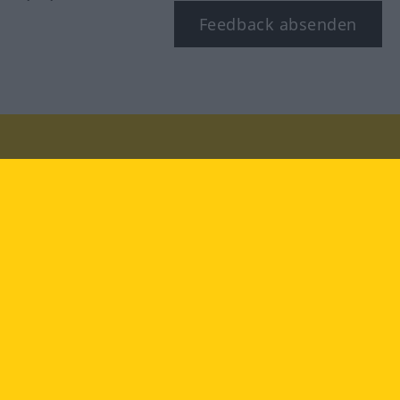
Feedback absenden
Besuchen Sie uns auf:
facebook
YouTube
Instagram
Langenscheidt
NUTZUNGSBEDINGUNGEN