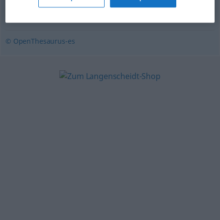
banderilla
,
rehilete
,
repullo
,
palitroque
,
señal
,
signo
,
muestra
,
alarde
,
indicio
,
aviso
© OpenThesaurus-es