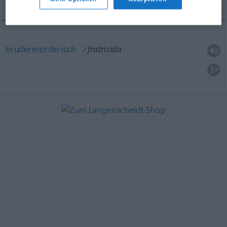
brudermörderisch
fratricida