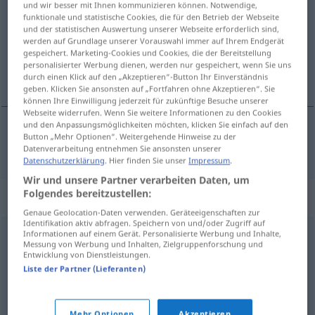
und wir besser mit Ihnen kommunizieren können. Notwendige,
funktionale und statistische Cookies, die für den Betrieb der Webseite
Übersicht aller Übersetzungen
und der statistischen Auswertung unserer Webseite erforderlich sind,
werden auf Grundlage unserer Vorauswahl immer auf Ihrem Endgerät
(Für mehr Details die Übersetzung anklicken/antippen)
gespeichert. Marketing-Cookies und Cookies, die der Bereitstellung
personalisierter Werbung dienen, werden nur gespeichert, wenn Sie uns
Brudermörder
durch einen Klick auf den „Akzeptieren“-Button Ihr Einverständnis
geben. Klicken Sie ansonsten auf „Fortfahren ohne Akzeptieren“. Sie
können Ihre Einwilligung jederzeit für zukünftige Besuche unserer
Webseite widerrufen. Wenn Sie weitere Informationen zu den Cookies
und den Anpassungsmöglichkeiten möchten, klicken Sie einfach auf den
Button „Mehr Optionen“. Weitergehende Hinweise zu der
Brudermörder
m
fratricida
Datenverarbeitung entnehmen Sie ansonsten unserer
Datenschutzerklärung
. Hier finden Sie unser
Impressum
.
Wir und unsere Partner verarbeiten Daten, um
Folgendes bereitzustellen:
„fratricida“
: adjetivo
Genaue Geolocation-Daten verwenden. Geräteeigenschaften zur
Identifikation aktiv abfragen. Speichern von und/oder Zugriff auf
fratricida
Informationen auf einem Gerät. Personalisierte Werbung und Inhalte,
[fratriˈθiða]
adj
Messung von Werbung und Inhalten, Zielgruppenforschung und
Entwicklung von Dienstleistungen.
Übersicht aller Übersetzungen
Liste der Partner (Lieferanten)
(Für mehr Details die Übersetzung anklicken/antippen)
brudermörderisch
Mehr Optionen
Akzeptieren