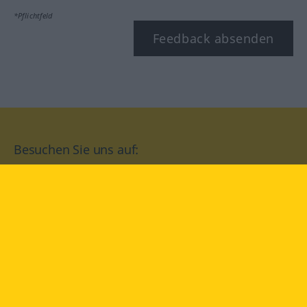
*Pflichtfeld
Feedback absenden
Besuchen Sie uns auf:
facebook
YouTube
Instagram
Langenscheidt
NUTZUNGSBEDINGUNGEN