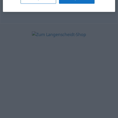
keine direkte
Übersetzung
spanische
Tapferkeitsauszeichnung