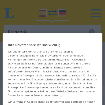
Ihre Privatsphäre ist uns wichtig
Spanisch-Deutsch Wörterbuch
Fernando
Wir und unsere
716
-Partner speichern und greifen auf
personenbezogene Daten wie Browserdaten oder eindeutige
Spanisch-Deutsch Übersetzung für
Kennungen auf Ihrem Gerät zu. Durch Auswahl von Akzeptieren
"Fernando"
aktivieren Sie Tracking-Technologien für die unter „Wir und unsere
Partner verarbeiten Daten, um Ihnen Dienste bereitzustellen“
aufgeführten Zwecke. Wenn Tracker deaktiviert sind, sind manche
Inhalte und Anzeigen möglicherweise nicht mehr so relevant für Sie. Sie
"Fernando" Deutsch Übersetzung
können dieses Menü jederzeit wieder aufrufen, um Ihre Einstellungen zu
ändern oder Ihre Einwilligung zu widerrufen, indem Sie auf den Link
Privatsphäre-Einstellungen am unteren Rand der Webseite klicken. Ihre
„Fernando“
: masculino
Einstellungen gelten innerhalb unseres Website. Weitere Informationen
finden Sie in unserer Datenschutzerklärung.
Wir verwenden Cookies, damit Sie unsere Webseite bestmöglich nutzen
Fernando
[fɛrˈnando]
m