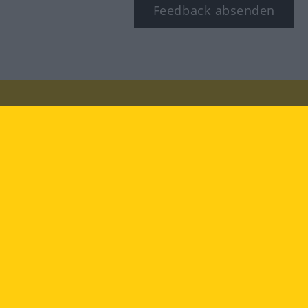
Feedback absenden
Besuchen Sie uns auf:
facebook
YouTube
Instagram
Langenscheidt
NUTZUNGSBEDINGUNGEN
DATENSCHUTZBESTIMMUNGEN