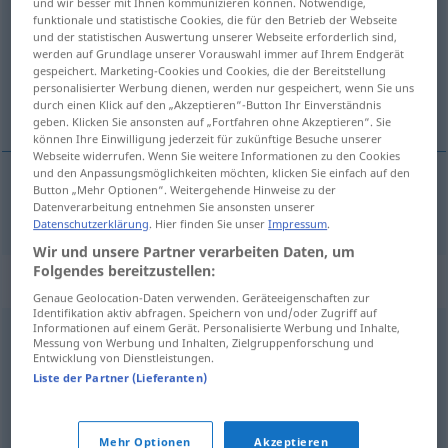
und wir besser mit Ihnen kommunizieren können. Notwendige,
funktionale und statistische Cookies, die für den Betrieb der Webseite
Übersicht aller Übersetzungen
und der statistischen Auswertung unserer Webseite erforderlich sind,
werden auf Grundlage unserer Vorauswahl immer auf Ihrem Endgerät
(Für mehr Details die Übersetzung anklicken/antippen)
gespeichert. Marketing-Cookies und Cookies, die der Bereitstellung
personalisierter Werbung dienen, werden nur gespeichert, wenn Sie uns
Ferdinand
durch einen Klick auf den „Akzeptieren“-Button Ihr Einverständnis
geben. Klicken Sie ansonsten auf „Fortfahren ohne Akzeptieren“. Sie
können Ihre Einwilligung jederzeit für zukünftige Besuche unserer
Webseite widerrufen. Wenn Sie weitere Informationen zu den Cookies
und den Anpassungsmöglichkeiten möchten, klicken Sie einfach auf den
Button „Mehr Optionen“. Weitergehende Hinweise zu der
Ferdinand
m
Fernando
Datenverarbeitung entnehmen Sie ansonsten unserer
Datenschutzerklärung
. Hier finden Sie unser
Impressum
.
Wir und unsere Partner verarbeiten Daten, um
Folgendes bereitzustellen:
Beispielsätze für "Fernando"
Genaue Geolocation-Daten verwenden. Geräteeigenschaften zur
Identifikation aktiv abfragen. Speichern von und/oder Zugriff auf
Informationen auf einem Gerät. Personalisierte Werbung und Inhalte,
Messung von Werbung und Inhalten, Zielgruppenforschung und
Fernando
nos
ha
rogado
que lo ayudemos
Entwicklung von Dienstleistungen.
Fernando hat uns
gebeten
, ihm zu
helfen
Liste der Partner (Lieferanten)
la
Laureada
de
San
Fernando
Mehr Optionen
Akzeptieren