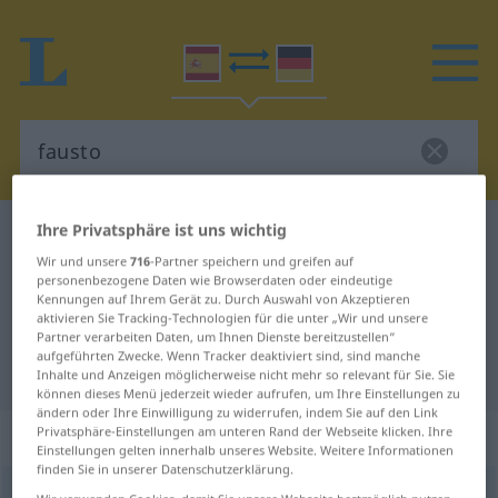
Ihre Privatsphäre ist uns wichtig
Spanisch-Deutsch Wörterbuch
fausto
Wir und unsere
716
-Partner speichern und greifen auf
Spanisch-Deutsch Übersetzung für
personenbezogene Daten wie Browserdaten oder eindeutige
Kennungen auf Ihrem Gerät zu. Durch Auswahl von Akzeptieren
"fausto"
aktivieren Sie Tracking-Technologien für die unter „Wir und unsere
Partner verarbeiten Daten, um Ihnen Dienste bereitzustellen“
aufgeführten Zwecke. Wenn Tracker deaktiviert sind, sind manche
"fausto" Deutsch Übersetzung
Inhalte und Anzeigen möglicherweise nicht mehr so relevant für Sie. Sie
können dieses Menü jederzeit wieder aufrufen, um Ihre Einstellungen zu
ändern oder Ihre Einwilligung zu widerrufen, indem Sie auf den Link
„fausto“
: adjetivo
Privatsphäre-Einstellungen am unteren Rand der Webseite klicken. Ihre
Einstellungen gelten innerhalb unseres Website. Weitere Informationen
finden Sie in unserer Datenschutzerklärung.
fausto
[ˈfaŭsto]
adj