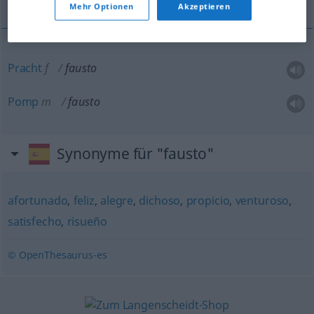
Mehr Optionen
Akzeptieren
Pracht
f
fausto
Pomp
m
fausto
Synonyme für "fausto"
afortunado
,
feliz
,
alegre
,
dichoso
,
propicio
,
venturoso
,
satisfecho
,
risueño
© OpenThesaurus-es