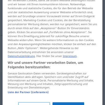
Wir verwenden Cookies, damit Sie unsere Webseite bestmöglich nutzen
und wir besser mit Ihnen kommunizieren können. Notwendige,
Übersicht aller Übersetzungen
funktionale und statistische Cookies, die für den Betrieb der Webseite
und der statistischen Auswertung unserer Webseite erforderlich sind,
(Für mehr Details die Übersetzung anklicken/antippen)
werden auf Grundlage unserer Vorauswahl immer auf Ihrem Endgerät
gespeichert. Marketing-Cookies und Cookies, die der Bereitstellung
Glück bringend, freudig
personalisierter Werbung dienen, werden nur gespeichert, wenn Sie uns
durch einen Klick auf den „Akzeptieren“-Button Ihr Einverständnis
geben. Klicken Sie ansonsten auf „Fortfahren ohne Akzeptieren“. Sie
können Ihre Einwilligung jederzeit für zukünftige Besuche unserer
Webseite widerrufen. Wenn Sie weitere Informationen zu den Cookies
und den Anpassungsmöglichkeiten möchten, klicken Sie einfach auf den
Glück
bringend,
freudig
fausto
Button „Mehr Optionen“. Weitergehende Hinweise zu der
Datenverarbeitung entnehmen Sie ansonsten unserer
Datenschutzerklärung
. Hier finden Sie unser
Impressum
.
Wir und unsere Partner verarbeiten Daten, um
„fausto“
: masculino
Folgendes bereitzustellen:
Genaue Geolocation-Daten verwenden. Geräteeigenschaften zur
Identifikation aktiv abfragen. Speichern von und/oder Zugriff auf
fausto
[ˈfaŭsto]
m
Informationen auf einem Gerät. Personalisierte Werbung und Inhalte,
Messung von Werbung und Inhalten, Zielgruppenforschung und
Übersicht aller Übersetzungen
Entwicklung von Dienstleistungen.
Liste der Partner (Lieferanten)
(Für mehr Details die Übersetzung anklicken/antippen)
Pracht, Pomp