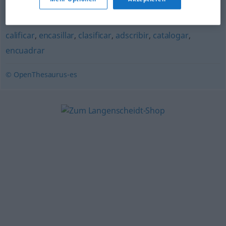
endilgar
,
atribuir
,
aplicar
,
calificar
,
tachar
calificar
,
encasillar
,
clasificar
,
adscribir
,
catalogar
,
encuadrar
© OpenThesaurus-es