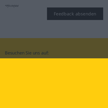
*Pflichtfeld
Feedback absenden
Besuchen Sie uns auf:
facebook
YouTube
Instagram
Langenscheidt
NUTZUNGSBEDINGUNGEN