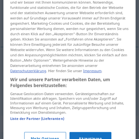
und wir besser mit Ihnen kommunizieren können. Notwendige,
funktionale und statistische Cookies, die für den Betrieb der Webseite
Übersicht aller Übersetzungen
und der statistischen Auswertung unserer Webseite erforderlich sind,
werden auf Grundlage unserer Vorauswahl immer auf Ihrem Endgerät
(Für mehr Details die Übersetzung anklicken/antippen)
gespeichert. Marketing-Cookies und Cookies, die der Bereitstellung
personalisierter Werbung dienen, werden nur gespeichert, wenn Sie uns
etikettieren, auszeichnen
taggen
durch einen Klick auf den „Akzeptieren“-Button Ihr Einverständnis
geben. Klicken Sie ansonsten auf „Fortfahren ohne Akzeptieren“. Sie
können Ihre Einwilligung jederzeit für zukünftige Besuche unserer
Webseite widerrufen. Wenn Sie weitere Informationen zu den Cookies
und den Anpassungsmöglichkeiten möchten, klicken Sie einfach auf den
Button „Mehr Optionen“. Weitergehende Hinweise zu der
etikettieren
etiquetar
Datenverarbeitung entnehmen Sie ansonsten unserer
Datenschutzerklärung
. Hier finden Sie unser
Impressum
.
auszeichnen
etiquetar
mercancía
Wir und unsere Partner verarbeiten Daten, um
Folgendes bereitzustellen:
Genaue Geolocation-Daten verwenden. Geräteeigenschaften zur
Identifikation aktiv abfragen. Speichern von und/oder Zugriff auf
taggen
etiquetar
INFORM
Informationen auf einem Gerät. Personalisierte Werbung und Inhalte,
Messung von Werbung und Inhalten, Zielgruppenforschung und
Entwicklung von Dienstleistungen.
Liste der Partner (Lieferanten)
Synonyme für "etiquetar"
Mehr Optionen
Akzeptieren