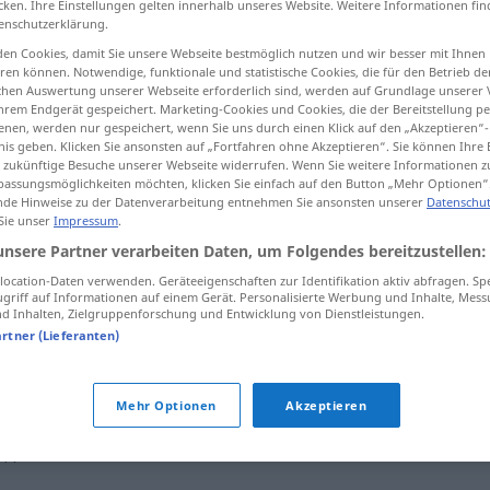
cken. Ihre Einstellungen gelten innerhalb unseres Website. Weitere Informationen fin
enschutzerklärung.
en Cookies, damit Sie unsere Webseite bestmöglich nutzen und wir besser mit Ihnen
en können. Notwendige, funktionale und statistische Cookies, die für den Betrieb d
ischen Auswertung unserer Webseite erforderlich sind, werden auf Grundlage unserer
tippen)
hrem Endgerät gespeichert. Marketing-Cookies und Cookies, die der Bereitstellung per
nen, werden nur gespeichert, wenn Sie uns durch einen Klick auf den „Akzeptieren“-
nis geben. Klicken Sie ansonsten auf „Fortfahren ohne Akzeptieren“. Sie können Ihre 
ür zukünftige Besuche unserer Webseite widerrufen. Wenn Sie weitere Informationen 
assungsmöglichkeiten möchten, klicken Sie einfach auf den Button „Mehr Optionen“
de Hinweise zu der Datenverarbeitung entnehmen Sie ansonsten unserer
Datenschut
 Sie unser
Impressum
.
espartano
tb
FIG
unsere Partner verarbeiten Daten, um Folgendes bereitzustellen:
ocation-Daten verwenden. Geräteeigenschaften zur Identifikation aktiv abfragen. Sp
griff auf Informationen auf einem Gerät. Personalisierte Werbung und Inhalte, Mes
 Inhalten, Zielgruppenforschung und Entwicklung von Dienstleistungen.
artner (Lieferanten)
Mehr Optionen
Akzeptieren
tippen)