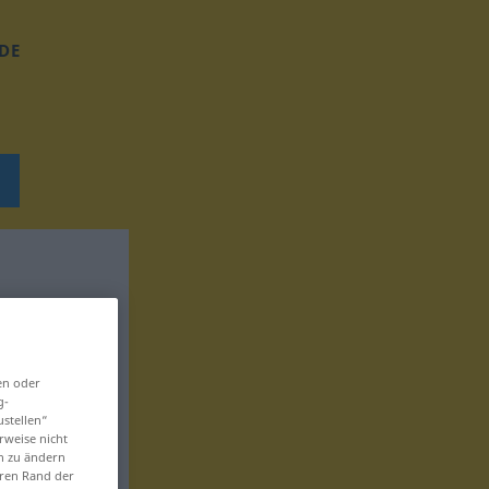
DE
en oder
g-
ustellen“
rweise nicht
en zu ändern
eren Rand der