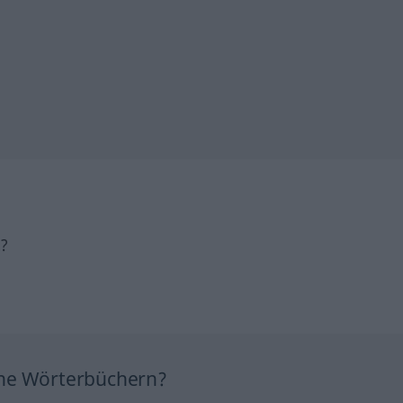
h?
ine Wörterbüchern?