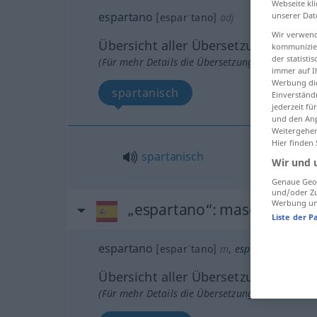
Webseite kli
espartano
unserer Dat
[esparˈtano]
adj
Wir verwend
Übersicht aller Übersetzungen
kommunizier
der statist
(Für mehr Details die Übersetzung anklicken/an
immer auf I
Werbung die
spartanisch
Einverständ
jederzeit f
und den Anp
Weitergehen
Hier finden
spartanisch
Wir und 
Genaue Geol
und/oder Zu
Werbung und
„espartano“
: masculino
Liste der P
espartano
[esparˈtano]
m
,
espartana
f
Übersicht aller Übersetzungen
(Für mehr Details die Übersetzung anklicken/an