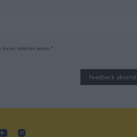
m Sie ein Häkchen setzen.*
Feedback absend
ook
YouTube
Instagram