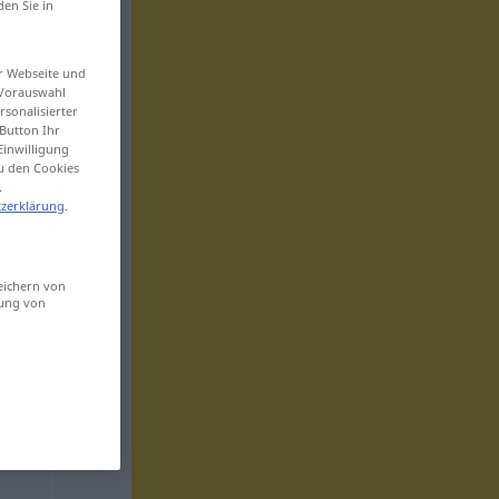
den Sie in
er Webseite und
 Vorauswahl
sonalisierter
Button Ihr
Einwilligung
zu den Cookies
.
zerklärung
.
eichern von
sung von