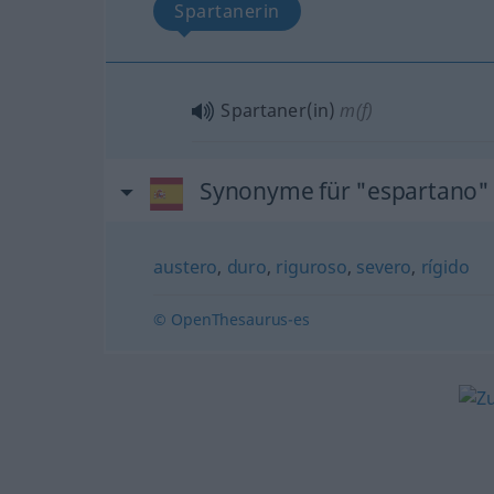
Spartanerin
Spartaner(in)
m(f)
Synonyme für "espartano"
austero
,
duro
,
riguroso
,
severo
,
rígido
© OpenThesaurus-es