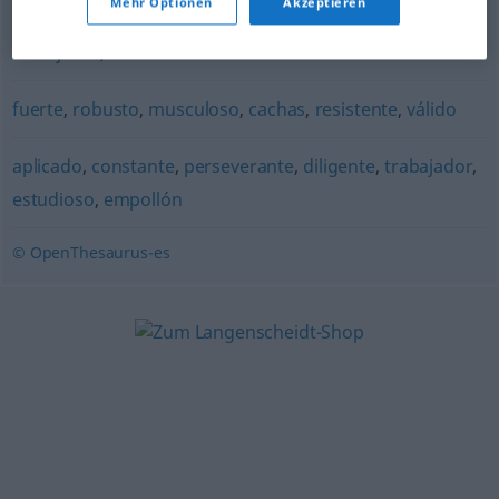
Mehr Optionen
Akzeptieren
laborioso
,
activo
,
afanoso
,
diligente
,
hacendoso
,
trabajador
,
tenaz
fuerte
,
robusto
,
musculoso
,
cachas
,
resistente
,
válido
aplicado
,
constante
,
perseverante
,
diligente
,
trabajador
,
estudioso
,
empollón
© OpenThesaurus-es