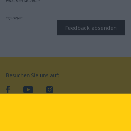
Häkchen setzen.*
*Pflichtfeld
Feedback absenden
Besuchen Sie uns auf:
facebook
YouTube
Instagram
Langenscheidt