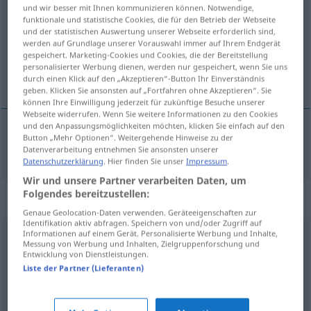
esforzado
[esfɔrˈθa
o]
adj
und wir besser mit Ihnen kommunizieren können. Notwendige,
funktionale und statistische Cookies, die für den Betrieb der Webseite
Übersicht aller Übersetzungen
und der statistischen Auswertung unserer Webseite erforderlich sind,
werden auf Grundlage unserer Vorauswahl immer auf Ihrem Endgerät
(Für mehr Details die Übersetzung anklicken/antippen)
gespeichert. Marketing-Cookies und Cookies, die der Bereitstellung
personalisierter Werbung dienen, werden nur gespeichert, wenn Sie uns
tapfer, mutig
durch einen Klick auf den „Akzeptieren“-Button Ihr Einverständnis
geben. Klicken Sie ansonsten auf „Fortfahren ohne Akzeptieren“. Sie
können Ihre Einwilligung jederzeit für zukünftige Besuche unserer
Webseite widerrufen. Wenn Sie weitere Informationen zu den Cookies
und den Anpassungsmöglichkeiten möchten, klicken Sie einfach auf den
Button „Mehr Optionen“. Weitergehende Hinweise zu der
tapfer
,
mutig
esforzado
Datenverarbeitung entnehmen Sie ansonsten unserer
Datenschutzerklärung
. Hier finden Sie unser
Impressum
.
Wir und unsere Partner verarbeiten Daten, um
Folgendes bereitzustellen:
Synonyme für "esforzado"
Genaue Geolocation-Daten verwenden. Geräteeigenschaften zur
Identifikation aktiv abfragen. Speichern von und/oder Zugriff auf
Informationen auf einem Gerät. Personalisierte Werbung und Inhalte,
lanzado
,
audaz
,
atrevido
,
decidido
,
osado
,
valiente
,
Messung von Werbung und Inhalten, Zielgruppenforschung und
Entwicklung von Dienstleistungen.
arrojado
,
resuelto
,
enérgico
,
agresivo
,
emprendedor
,
Liste der Partner (Lieferanten)
animado
,
animoso