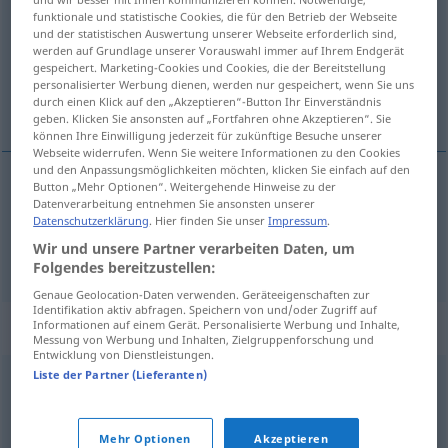
funktionale und statistische Cookies, die für den Betrieb der Webseite
und der statistischen Auswertung unserer Webseite erforderlich sind,
Übersicht aller Übersetzungen
werden auf Grundlage unserer Vorauswahl immer auf Ihrem Endgerät
(Für mehr Details die Übersetzung anklicken/antippen)
gespeichert. Marketing-Cookies und Cookies, die der Bereitstellung
personalisierter Werbung dienen, werden nur gespeichert, wenn Sie uns
durch einen Klick auf den „Akzeptieren“-Button Ihr Einverständnis
interviewen, ausfragen
geben. Klicken Sie ansonsten auf „Fortfahren ohne Akzeptieren“. Sie
können Ihre Einwilligung jederzeit für zukünftige Besuche unserer
Webseite widerrufen. Wenn Sie weitere Informationen zu den Cookies
und den Anpassungsmöglichkeiten möchten, klicken Sie einfach auf den
Button „Mehr Optionen“. Weitergehende Hinweise zu der
Datenverarbeitung entnehmen Sie ansonsten unserer
interviewen
entrevistar
Datenschutzerklärung
. Hier finden Sie unser
Impressum
.
Wir und unsere Partner verarbeiten Daten, um
ausfragen
entrevistar
(≈ interrogar)
Folgendes bereitzustellen:
Genaue Geolocation-Daten verwenden. Geräteeigenschaften zur
Identifikation aktiv abfragen. Speichern von und/oder Zugriff auf
Synonyme für "entrevistar"
Informationen auf einem Gerät. Personalisierte Werbung und Inhalte,
Messung von Werbung und Inhalten, Zielgruppenforschung und
Entwicklung von Dienstleistungen.
Liste der Partner (Lieferanten)
interviuvar
Mehr Optionen
Akzeptieren
© OpenThesaurus-es