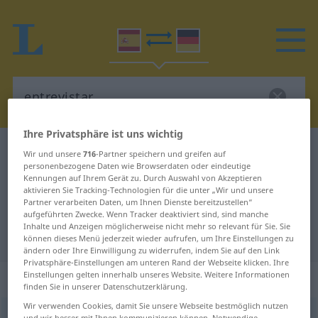
Ihre Privatsphäre ist uns wichtig
Spanisch-Deutsch Wörterbuch
entrevistar
Wir und unsere
716
-Partner speichern und greifen auf
personenbezogene Daten wie Browserdaten oder eindeutige
Spanisch-Deutsch Übersetzung für
Kennungen auf Ihrem Gerät zu. Durch Auswahl von Akzeptieren
aktivieren Sie Tracking-Technologien für die unter „Wir und unsere
"entrevistar"
Partner verarbeiten Daten, um Ihnen Dienste bereitzustellen“
aufgeführten Zwecke. Wenn Tracker deaktiviert sind, sind manche
Inhalte und Anzeigen möglicherweise nicht mehr so relevant für Sie. Sie
"entrevistar" Deutsch Übersetzung
können dieses Menü jederzeit wieder aufrufen, um Ihre Einstellungen zu
ändern oder Ihre Einwilligung zu widerrufen, indem Sie auf den Link
Privatsphäre-Einstellungen am unteren Rand der Webseite klicken. Ihre
Einstellungen gelten innerhalb unseres Website. Weitere Informationen
„entrevistar“
: verbo transitivo
finden Sie in unserer Datenschutzerklärung.
Wir verwenden Cookies, damit Sie unsere Webseite bestmöglich nutzen
entrevistar
[entreβisˈtar]
v/t
und wir besser mit Ihnen kommunizieren können. Notwendige,