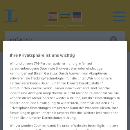
Ihre Privatsphäre ist uns wichtig
Spanisch-Deutsch Wörterbuch
enfatizar
Wir und unsere
716
-Partner speichern und greifen auf
personenbezogene Daten wie Browserdaten oder eindeutige
Spanisch-Deutsch Übersetzung für
Kennungen auf Ihrem Gerät zu. Durch Auswahl von Akzeptieren
aktivieren Sie Tracking-Technologien für die unter „Wir und unsere
"enfatizar"
Partner verarbeiten Daten, um Ihnen Dienste bereitzustellen“
aufgeführten Zwecke. Wenn Tracker deaktiviert sind, sind manche
Inhalte und Anzeigen möglicherweise nicht mehr so relevant für Sie. Sie
"enfatizar" Deutsch Übersetzung
können dieses Menü jederzeit wieder aufrufen, um Ihre Einstellungen zu
ändern oder Ihre Einwilligung zu widerrufen, indem Sie auf den Link
Privatsphäre-Einstellungen am unteren Rand der Webseite klicken. Ihre
„enfatizar“
: verbo transitivo
Einstellungen gelten innerhalb unseres Website. Weitere Informationen
finden Sie in unserer Datenschutzerklärung.
Wir verwenden Cookies, damit Sie unsere Webseite bestmöglich nutzen
enfatizar
[emfatiˈθar]
v/t