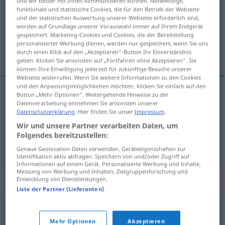
und wir besser mit Ihnen kommunizieren können. Notwendige,
funktionale und statistische Cookies, die für den Betrieb der Webseite
Übersicht aller Übersetzungen
und der statistischen Auswertung unserer Webseite erforderlich sind,
werden auf Grundlage unserer Vorauswahl immer auf Ihrem Endgerät
(Für mehr Details die Übersetzung anklicken/antippen)
gespeichert. Marketing-Cookies und Cookies, die der Bereitstellung
personalisierter Werbung dienen, werden nur gespeichert, wenn Sie uns
betonen, hervorheben, Nachdruck legen auf
durch einen Klick auf den „Akzeptieren“-Button Ihr Einverständnis
geben. Klicken Sie ansonsten auf „Fortfahren ohne Akzeptieren“. Sie
können Ihre Einwilligung jederzeit für zukünftige Besuche unserer
Webseite widerrufen. Wenn Sie weitere Informationen zu den Cookies
und den Anpassungsmöglichkeiten möchten, klicken Sie einfach auf den
Button „Mehr Optionen“. Weitergehende Hinweise zu der
betonen
,
hervorheben
enfatizar
(≈ destacar)
Datenverarbeitung entnehmen Sie ansonsten unserer
Datenschutzerklärung
. Hier finden Sie unser
Impressum
.
Wir und unsere Partner verarbeiten Daten, um
Nachdruck
legen
auf
enfatizar
(≈ insistir
(
ACUS
)
Folgendes bereitzustellen:
en)
Genaue Geolocation-Daten verwenden. Geräteeigenschaften zur
Identifikation aktiv abfragen. Speichern von und/oder Zugriff auf
Informationen auf einem Gerät. Personalisierte Werbung und Inhalte,
Messung von Werbung und Inhalten, Zielgruppenforschung und
Entwicklung von Dienstleistungen.
Synonyme für "enfatizar"
Liste der Partner (Lieferanten)
exagerar
,
acentuar
,
resaltar
,
destacar
,
subrayar
Mehr Optionen
Akzeptieren