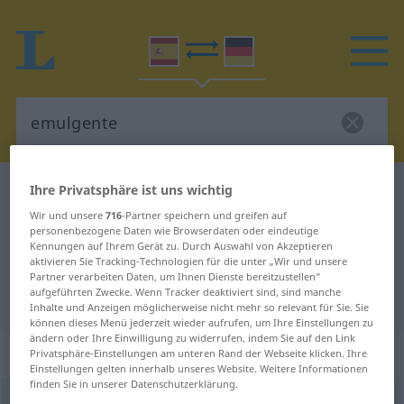
Ihre Privatsphäre ist uns wichtig
Spanisch-Deutsch Wörterbuch
emulgente
Spanisch-Deutsch Übersetzung für
Wir und unsere
716
-Partner speichern und greifen auf
personenbezogene Daten wie Browserdaten oder eindeutige
"emulgente"
Kennungen auf Ihrem Gerät zu. Durch Auswahl von Akzeptieren
aktivieren Sie Tracking-Technologien für die unter „Wir und unsere
Partner verarbeiten Daten, um Ihnen Dienste bereitzustellen“
aufgeführten Zwecke. Wenn Tracker deaktiviert sind, sind manche
"emulgente" Deutsch Übersetzung
Inhalte und Anzeigen möglicherweise nicht mehr so relevant für Sie. Sie
können dieses Menü jederzeit wieder aufrufen, um Ihre Einstellungen zu
ändern oder Ihre Einwilligung zu widerrufen, indem Sie auf den Link
„emulgente“
: adjetivo
Privatsphäre-Einstellungen am unteren Rand der Webseite klicken. Ihre
Einstellungen gelten innerhalb unseres Website. Weitere Informationen
finden Sie in unserer Datenschutzerklärung.
emulgente
adj