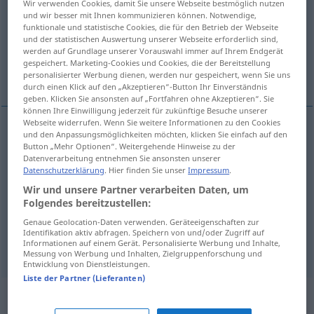
Wir verwenden Cookies, damit Sie unsere Webseite bestmöglich nutzen
und wir besser mit Ihnen kommunizieren können. Notwendige,
Übersicht aller Übersetzungen
funktionale und statistische Cookies, die für den Betrieb der Webseite
und der statistischen Auswertung unserer Webseite erforderlich sind,
(Für mehr Details die Übersetzung anklicken/antippen)
werden auf Grundlage unserer Vorauswahl immer auf Ihrem Endgerät
gespeichert. Marketing-Cookies und Cookies, die der Bereitstellung
emulgierend
Weitere Beispiele...
personalisierter Werbung dienen, werden nur gespeichert, wenn Sie uns
durch einen Klick auf den „Akzeptieren“-Button Ihr Einverständnis
geben. Klicken Sie ansonsten auf „Fortfahren ohne Akzeptieren“. Sie
können Ihre Einwilligung jederzeit für zukünftige Besuche unserer
Webseite widerrufen. Wenn Sie weitere Informationen zu den Cookies
und den Anpassungsmöglichkeiten möchten, klicken Sie einfach auf den
emulgierend
emulgente
Button „Mehr Optionen“. Weitergehende Hinweise zu der
QUÍM
FISIOL
Datenverarbeitung entnehmen Sie ansonsten unserer
Datenschutzerklärung
. Hier finden Sie unser
Impressum
.
Beispiele
Wir und unsere Partner verarbeiten Daten, um
Folgendes bereitzustellen:
f
pl
arterias y venas
emulgentes
ANAT
Genaue Geolocation-Daten verwenden. Geräteeigenschaften zur
f
pl
Nierenarterien und -venen
Identifikation aktiv abfragen. Speichern von und/oder Zugriff auf
Informationen auf einem Gerät. Personalisierte Werbung und Inhalte,
Messung von Werbung und Inhalten, Zielgruppenforschung und
Entwicklung von Dienstleistungen.
Liste der Partner (Lieferanten)
„emulgente“
: masculino