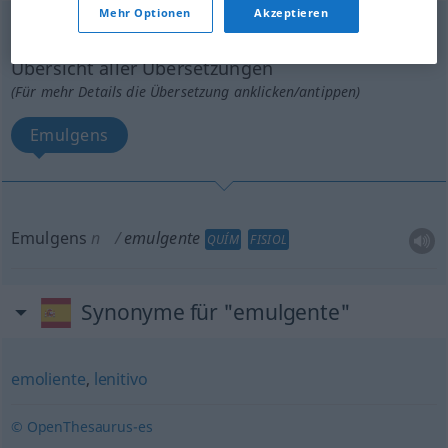
Mehr Optionen
Akzeptieren
emulgente
m
Übersicht aller Übersetzungen
(Für mehr Details die Übersetzung anklicken/antippen)
Emulgens
Emulgens
n
emulgente
QUÍM
FISIOL
Synonyme für "emulgente"
emoliente
,
lenitivo
© OpenThesaurus-es