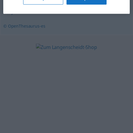
bravo
,
fiero
,
feroz
,
impetuoso
,
irritado
,
salvaje
,
colérico
,
enojado
© OpenThesaurus-es