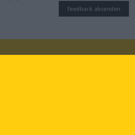
Feedback absenden
Besuchen Sie uns auf:
facebook
YouTube
Instagram
Langenscheidt
NUTZUNGSBEDINGUNGEN