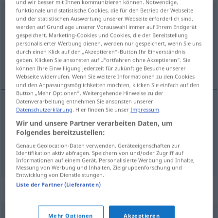
und wir besser mit Ihnen kommunizieren können. Notwendige,
funktionale und statistische Cookies, die für den Betrieb der Webseite
embravecido
[embraβeˈθiðo]
adj
und der statistischen Auswertung unserer Webseite erforderlich sind,
werden auf Grundlage unserer Vorauswahl immer auf Ihrem Endgerät
Übersicht aller Übersetzungen
gespeichert. Marketing-Cookies und Cookies, die der Bereitstellung
personalisierter Werbung dienen, werden nur gespeichert, wenn Sie uns
(Für mehr Details die Übersetzung anklicken/antippen)
durch einen Klick auf den „Akzeptieren“-Button Ihr Einverständnis
geben. Klicken Sie ansonsten auf „Fortfahren ohne Akzeptieren“. Sie
wütend, stürmisch
können Ihre Einwilligung jederzeit für zukünftige Besuche unserer
Webseite widerrufen. Wenn Sie weitere Informationen zu den Cookies
und den Anpassungsmöglichkeiten möchten, klicken Sie einfach auf den
Button „Mehr Optionen“. Weitergehende Hinweise zu der
Datenverarbeitung entnehmen Sie ansonsten unserer
Datenschutzerklärung
. Hier finden Sie unser
Impressum
.
wütend
embravecido
Wir und unsere Partner verarbeiten Daten, um
Folgendes bereitzustellen:
stürmisch
embravecido
mar
Genaue Geolocation-Daten verwenden. Geräteeigenschaften zur
Identifikation aktiv abfragen. Speichern von und/oder Zugriff auf
Informationen auf einem Gerät. Personalisierte Werbung und Inhalte,
Messung von Werbung und Inhalten, Zielgruppenforschung und
Entwicklung von Dienstleistungen.
Liste der Partner (Lieferanten)
Synonyme für "embravecido"
Mehr Optionen
Akzeptieren