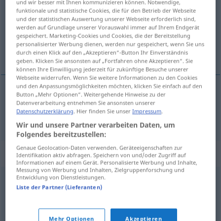
und wir besser mit Ihnen kommunizieren können. Notwendige,
funktionale und statistische Cookies, die für den Betrieb der Webseite
Übersicht aller Übersetzungen
und der statistischen Auswertung unserer Webseite erforderlich sind,
werden auf Grundlage unserer Vorauswahl immer auf Ihrem Endgerät
(Für mehr Details die Übersetzung anklicken/antippen)
gespeichert. Marketing-Cookies und Cookies, die der Bereitstellung
personalisierter Werbung dienen, werden nur gespeichert, wenn Sie uns
anfallen, angreifen
durch einen Klick auf den „Akzeptieren“-Button Ihr Einverständnis
geben. Klicken Sie ansonsten auf „Fortfahren ohne Akzeptieren“. Sie
können Ihre Einwilligung jederzeit für zukünftige Besuche unserer
Webseite widerrufen. Wenn Sie weitere Informationen zu den Cookies
und den Anpassungsmöglichkeiten möchten, klicken Sie einfach auf den
Button „Mehr Optionen“. Weitergehende Hinweise zu der
anfallen
,
angreifen
embestir
tb
toro
Datenverarbeitung entnehmen Sie ansonsten unserer
Datenschutzerklärung
. Hier finden Sie unser
Impressum
.
Wir und unsere Partner verarbeiten Daten, um
Folgendes bereitzustellen:
Genaue Geolocation-Daten verwenden. Geräteeigenschaften zur
Synonyme für "embestir"
Identifikation aktiv abfragen. Speichern von und/oder Zugriff auf
Informationen auf einem Gerät. Personalisierte Werbung und Inhalte,
Messung von Werbung und Inhalten, Zielgruppenforschung und
Entwicklung von Dienstleistungen.
agredir
,
atacar
,
atentar
,
acometer
,
arremeter
,
herir
,
Liste der Partner (Lieferanten)
pegar
,
golpear
,
asaltar
Mehr Optionen
Akzeptieren