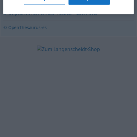
abalanzarse
,
arrojarse
,
lanzarse
,
echarse
,
tirarse
,
precipitarse
,
arremeter
,
atacar
,
acometer
© OpenThesaurus-es