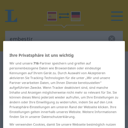
Ihre Privatsphäre ist uns wichtig
Spanisch-Deutsch Wörterbuch
embestir
Wir und unsere
716
-Partner speichern und greifen auf
Spanisch-Deutsch Übersetzung für
personenbezogene Daten wie Browserdaten oder eindeutige
Kennungen auf Ihrem Gerät zu. Durch Auswahl von Akzeptieren
"embestir"
aktivieren Sie Tracking-Technologien für die unter „Wir und unsere
Partner verarbeiten Daten, um Ihnen Dienste bereitzustellen“
aufgeführten Zwecke. Wenn Tracker deaktiviert sind, sind manche
Inhalte und Anzeigen möglicherweise nicht mehr so relevant für Sie. Sie
"embestir" Deutsch Übersetzung
können dieses Menü jederzeit wieder aufrufen, um Ihre Einstellungen zu
ändern oder Ihre Einwilligung zu widerrufen, indem Sie auf den Link
Privatsphäre-Einstellungen am unteren Rand der Webseite klicken. Ihre
„embestir“
: verbo transitivo
Einstellungen gelten innerhalb unseres Website. Weitere Informationen
finden Sie in unserer Datenschutzerklärung.
Wir verwenden Cookies, damit Sie unsere Webseite bestmöglich nutzen
embestir
[embesˈtir]
v/t