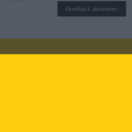
Feedback absenden
Besuchen Sie uns auf:
facebook
YouTube
Instagram
Langenscheidt
NUTZUNGSBEDINGUNGEN