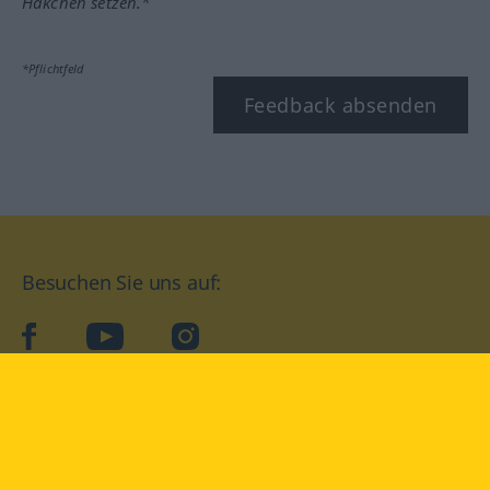
Häkchen setzen.*
*Pflichtfeld
Feedback absenden
Besuchen Sie uns auf:
facebook
YouTube
Instagram
Langenscheidt