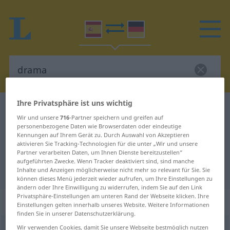
Ihre Privatsphäre ist uns wichtig
Spanisch-Deutsch Wörterbuch
drama
Wir und unsere
716
-Partner speichern und greifen auf
Spanisch-Deutsch Übersetzung für
personenbezogene Daten wie Browserdaten oder eindeutige
Kennungen auf Ihrem Gerät zu. Durch Auswahl von Akzeptieren
"drama"
aktivieren Sie Tracking-Technologien für die unter „Wir und unsere
Partner verarbeiten Daten, um Ihnen Dienste bereitzustellen“
aufgeführten Zwecke. Wenn Tracker deaktiviert sind, sind manche
"drama" Deutsch Übersetzung
Inhalte und Anzeigen möglicherweise nicht mehr so relevant für Sie. Sie
können dieses Menü jederzeit wieder aufrufen, um Ihre Einstellungen zu
ändern oder Ihre Einwilligung zu widerrufen, indem Sie auf den Link
Privatsphäre-Einstellungen am unteren Rand der Webseite klicken. Ihre
„drama“
: masculino
Einstellungen gelten innerhalb unseres Website. Weitere Informationen
finden Sie in unserer Datenschutzerklärung.
Wir verwenden Cookies, damit Sie unsere Webseite bestmöglich nutzen
drama
[ˈdrama]
m