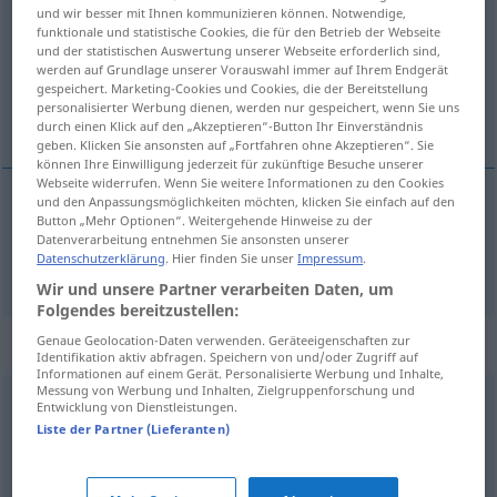
und wir besser mit Ihnen kommunizieren können. Notwendige,
funktionale und statistische Cookies, die für den Betrieb der Webseite
Übersicht aller Übersetzungen
und der statistischen Auswertung unserer Webseite erforderlich sind,
(Für mehr Details die Übersetzung anklicken/antippen)
werden auf Grundlage unserer Vorauswahl immer auf Ihrem Endgerät
gespeichert. Marketing-Cookies und Cookies, die der Bereitstellung
personalisierter Werbung dienen, werden nur gespeichert, wenn Sie uns
Drama
durch einen Klick auf den „Akzeptieren“-Button Ihr Einverständnis
geben. Klicken Sie ansonsten auf „Fortfahren ohne Akzeptieren“. Sie
können Ihre Einwilligung jederzeit für zukünftige Besuche unserer
Webseite widerrufen. Wenn Sie weitere Informationen zu den Cookies
und den Anpassungsmöglichkeiten möchten, klicken Sie einfach auf den
Button „Mehr Optionen“. Weitergehende Hinweise zu der
Drama
n
drama
tb
FIG
Datenverarbeitung entnehmen Sie ansonsten unserer
Datenschutzerklärung
. Hier finden Sie unser
Impressum
.
Wir und unsere Partner verarbeiten Daten, um
Folgendes bereitzustellen:
Beispielsätze für "drama"
Genaue Geolocation-Daten verwenden. Geräteeigenschaften zur
Identifikation aktiv abfragen. Speichern von und/oder Zugriff auf
Informationen auf einem Gerät. Personalisierte Werbung und Inhalte,
Messung von Werbung und Inhalten, Zielgruppenforschung und
Entwicklung von Dienstleistungen.
m
drama
en
verso
Liste der Partner (Lieferanten)
Versdrama
n