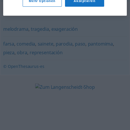
Mehr Optionen
Akzeptieren
Synonyme für "drama"
melodrama
,
tragedia
,
exageración
farsa
,
comedia
,
sainete
,
parodia
,
paso
,
pantomima
,
pieza
,
obra
,
representación
© OpenThesaurus-es