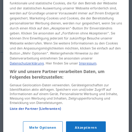
funktionale und statistische Cookies, die für den Betrieb der Webseite
dopar
[doˈpar]
v/t
(
v/r
)
und der statistischen Auswertung unserer Webseite erforderlich sind,
werden auf Grundlage unserer Vorauswahl immer auf Ihrem Endgerät
Übersicht aller Übersetzungen
gespeichert. Marketing-Cookies und Cookies, die der Bereitstellung
personalisierter Werbung dienen, werden nur gespeichert, wenn Sie uns
(Für mehr Details die Übersetzung anklicken/antippen)
durch einen Klick auf den „Akzeptieren“-Button Ihr Einverständnis
geben. Klicken Sie ansonsten auf „Fortfahren ohne Akzeptieren“. Sie
sich dopen
können Ihre Einwilligung jederzeit für zukünftige Besuche unserer
Webseite widerrufen. Wenn Sie weitere Informationen zu den Cookies
und den Anpassungsmöglichkeiten möchten, klicken Sie einfach auf den
Button „Mehr Optionen“. Weitergehende Hinweise zu der
Datenverarbeitung entnehmen Sie ansonsten unserer
Datenschutzerklärung
. Hier finden Sie unser
Impressum
.
Beispiele
Wir und unsere Partner verarbeiten Daten, um
dopar(se)
Folgendes bereitzustellen:
(sich)
dopen
Genaue Geolocation-Daten verwenden. Geräteeigenschaften zur
Identifikation aktiv abfragen. Speichern von und/oder Zugriff auf
Informationen auf einem Gerät. Personalisierte Werbung und Inhalte,
Messung von Werbung und Inhalten, Zielgruppenforschung und
Entwicklung von Dienstleistungen.
Liste der Partner (Lieferanten)
Mehr Optionen
Akzeptieren