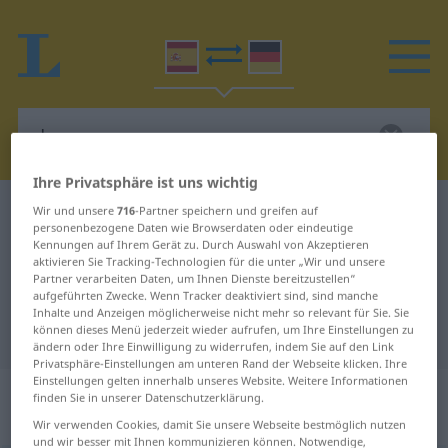
Ihre Privatsphäre ist uns wichtig
Spanisch-Deutsch Wörterbuch
dopar
Wir und unsere
716
-Partner speichern und greifen auf
personenbezogene Daten wie Browserdaten oder eindeutige
Spanisch-Deutsch Übersetzung für
Kennungen auf Ihrem Gerät zu. Durch Auswahl von Akzeptieren
aktivieren Sie Tracking-Technologien für die unter „Wir und unsere
"dopar"
Partner verarbeiten Daten, um Ihnen Dienste bereitzustellen“
aufgeführten Zwecke. Wenn Tracker deaktiviert sind, sind manche
Inhalte und Anzeigen möglicherweise nicht mehr so relevant für Sie. Sie
können dieses Menü jederzeit wieder aufrufen, um Ihre Einstellungen zu
"dopar" Deutsch Übersetzung
ändern oder Ihre Einwilligung zu widerrufen, indem Sie auf den Link
Privatsphäre-Einstellungen am unteren Rand der Webseite klicken. Ihre
Einstellungen gelten innerhalb unseres Website. Weitere Informationen
„dopar“
: verbo transitivo | verbo
finden Sie in unserer Datenschutzerklärung.
reflexivo
Wir verwenden Cookies, damit Sie unsere Webseite bestmöglich nutzen
und wir besser mit Ihnen kommunizieren können. Notwendige,