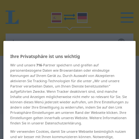
Ihre Privatsphäre ist uns wichtig
Wir und unsere
716
-Partner speichern und greifen auf
Spanisch-Deutsch Wörterbuch
donante
personenbezogene Daten wie Browserdaten oder eindeutige
Spanisch-Deutsch Übersetzung für
Kennungen auf Ihrem Gerät zu. Durch Auswahl von Akzeptieren
aktivieren Sie Tracking-Technologien für die unter „Wir und unsere
"donante"
Partner verarbeiten Daten, um Ihnen Dienste bereitzustellen“
aufgeführten Zwecke. Wenn Tracker deaktiviert sind, sind manche
Inhalte und Anzeigen möglicherweise nicht mehr so relevant für Sie. Sie
können dieses Menü jederzeit wieder aufrufen, um Ihre Einstellungen zu
"donante" Deutsch Übersetzung
ändern oder Ihre Einwilligung zu widerrufen, indem Sie auf den Link
Privatsphäre-Einstellungen am unteren Rand der Webseite klicken. Ihre
Einstellungen gelten innerhalb unseres Website. Weitere Informationen
„donante“
: masculino y femenino
finden Sie in unserer Datenschutzerklärung.
Wir verwenden Cookies, damit Sie unsere Webseite bestmöglich nutzen
und wir besser mit Ihnen kommunizieren können. Notwendige,
donante
[doˈnante]
m/f