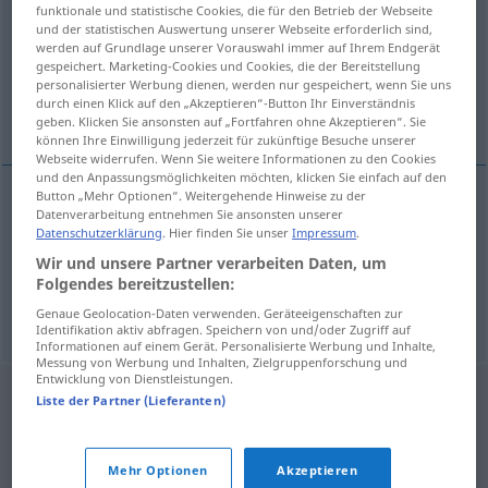
funktionale und statistische Cookies, die für den Betrieb der Webseite
und der statistischen Auswertung unserer Webseite erforderlich sind,
Übersicht aller Übersetzungen
werden auf Grundlage unserer Vorauswahl immer auf Ihrem Endgerät
(Für mehr Details die Übersetzung anklicken/antippen)
gespeichert. Marketing-Cookies und Cookies, die der Bereitstellung
personalisierter Werbung dienen, werden nur gespeichert, wenn Sie uns
durch einen Klick auf den „Akzeptieren“-Button Ihr Einverständnis
Schenkerin, Stifterin
geben. Klicken Sie ansonsten auf „Fortfahren ohne Akzeptieren“. Sie
können Ihre Einwilligung jederzeit für zukünftige Besuche unserer
Webseite widerrufen. Wenn Sie weitere Informationen zu den Cookies
und den Anpassungsmöglichkeiten möchten, klicken Sie einfach auf den
Button „Mehr Optionen“. Weitergehende Hinweise zu der
Datenverarbeitung entnehmen Sie ansonsten unserer
Schenker(in)
m(f)
donante
tb
JUR
Datenschutzerklärung
. Hier finden Sie unser
Impressum
.
Wir und unsere Partner verarbeiten Daten, um
Stifter(in)
m(f)
donante
de dinero
Folgendes bereitzustellen:
Genaue Geolocation-Daten verwenden. Geräteeigenschaften zur
Identifikation aktiv abfragen. Speichern von und/oder Zugriff auf
Informationen auf einem Gerät. Personalisierte Werbung und Inhalte,
Messung von Werbung und Inhalten, Zielgruppenforschung und
Entwicklung von Dienstleistungen.
Liste der Partner (Lieferanten)
Mehr Optionen
Akzeptieren