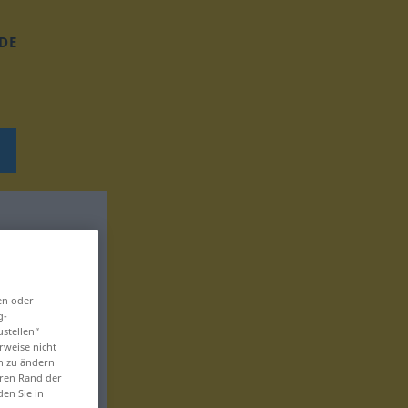
DE
en oder
g-
ustellen“
rweise nicht
en zu ändern
eren Rand der
den Sie in