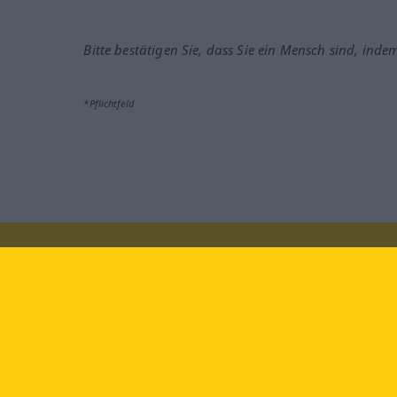
Bitte bestätigen Sie, dass Sie ein Mensch sind, inde
*Pflichtfeld
Besuchen Sie uns auf:
faceb