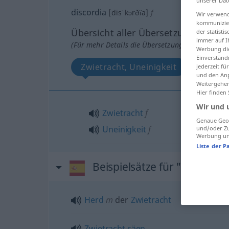
unserer Dat
discordia
[disˈkɔrðĭa]
f
Wir verwend
kommunizier
Übersicht aller Übersetzungen
der statist
immer auf I
(Für mehr Details die Übersetzung anklicken/an
Werbung die
Einverständ
Zwietracht, Uneinigkeit
jederzeit f
und den Anp
Weitergehen
Hier finden
Wir und 
Zwietracht
f
Genaue Geol
Uneinigkeit
f
und/oder Zu
Werbung und
Liste der P
Beispielsätze für "discordia
Herd
m
der
Zwietracht
Zwietracht
säen