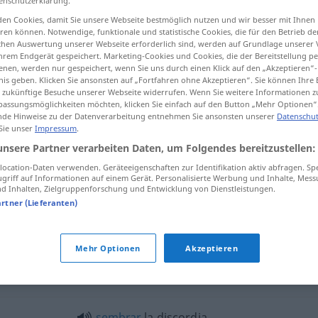
enschutzerklärung.
en Cookies, damit Sie unsere Webseite bestmöglich nutzen und wir besser mit Ihnen
en können. Notwendige, funktionale und statistische Cookies, die für den Betrieb d
ischen Auswertung unserer Webseite erforderlich sind, werden auf Grundlage unserer
hrem Endgerät gespeichert. Marketing-Cookies und Cookies, die der Bereitstellung per
tippen)
nen, werden nur gespeichert, wenn Sie uns durch einen Klick auf den „Akzeptieren“-
nis geben. Klicken Sie ansonsten auf „Fortfahren ohne Akzeptieren“. Sie können Ihre 
ür zukünftige Besuche unserer Webseite widerrufen. Wenn Sie weitere Informationen 
assungsmöglichkeiten möchten, klicken Sie einfach auf den Button „Mehr Optionen“
de Hinweise zu der Datenverarbeitung entnehmen Sie ansonsten unserer
Datenschut
 Sie unser
Impressum
.
unsere Partner verarbeiten Daten, um Folgendes bereitzustellen:
discordia
ocation-Daten verwenden. Geräteeigenschaften zur Identifikation aktiv abfragen. Sp
griff auf Informationen auf einem Gerät. Personalisierte Werbung und Inhalte, Mes
 Inhalten, Zielgruppenforschung und Entwicklung von Dienstleistungen.
artner (Lieferanten)
"
Mehr Optionen
Akzeptieren
nido
de discordia
sembrar
la discordia