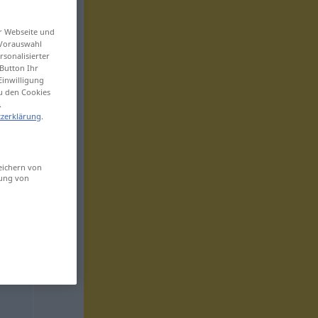
er Webseite und
 Vorauswahl
sonalisierter
Button Ihr
Einwilligung
zu den Cookies
.
zerklärung
.
eichern von
sung von