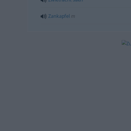
Zankapfel
m