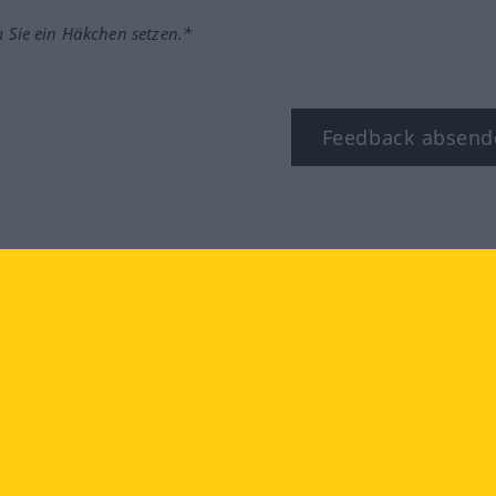
m Sie ein Häkchen setzen.*
Feedback absend
ook
YouTube
Instagram