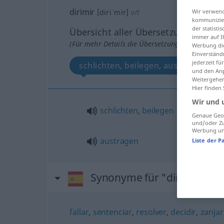
dirimir
Wir verwend
[diriˈmir]
v/t
kommunizier
der statist
Übersicht aller Übersetzungen
immer auf I
(Für mehr Details die Übersetzung anklicken/an
Werbung die
Einverständ
jederzeit f
schlichten, beilegen, austragen
und den Anp
Weitergehen
Hier finden
Wir und 
schlichten
,
beilegen
Genaue Geol
und/oder Zu
Werbung und
austragen
Liste der P
Synonyme für "dirimir"
fallar
,
sentenciar
,
resolver
,
decidir
,
zanjar