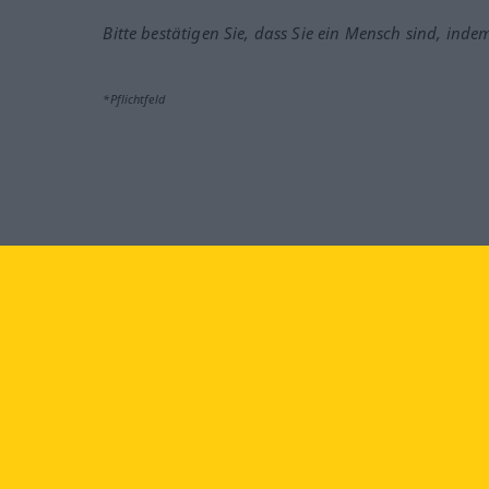
Bitte bestätigen Sie, dass Sie ein Mensch sind, inde
*Pflichtfeld
Besuchen Sie uns auf:
faceb
Langenscheidt