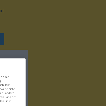
DE
en oder
g-
ustellen“
rweise nicht
en zu ändern
eren Rand der
den Sie in