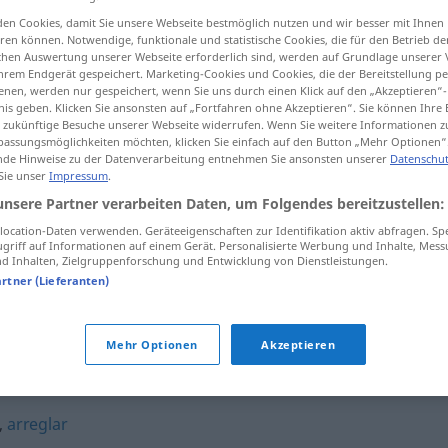
en Cookies, damit Sie unsere Webseite bestmöglich nutzen und wir besser mit Ihnen
en können. Notwendige, funktionale und statistische Cookies, die für den Betrieb d
ischen Auswertung unserer Webseite erforderlich sind, werden auf Grundlage unserer
hrem Endgerät gespeichert. Marketing-Cookies und Cookies, die der Bereitstellung per
tippen)
nen, werden nur gespeichert, wenn Sie uns durch einen Klick auf den „Akzeptieren“-
nis geben. Klicken Sie ansonsten auf „Fortfahren ohne Akzeptieren“. Sie können Ihre 
ür zukünftige Besuche unserer Webseite widerrufen. Wenn Sie weitere Informationen 
assungsmöglichkeiten möchten, klicken Sie einfach auf den Button „Mehr Optionen“
de Hinweise zu der Datenverarbeitung entnehmen Sie ansonsten unserer
Datenschut
 Sie unser
Impressum
.
unsere Partner verarbeiten Daten, um Folgendes bereitzustellen:
dirimir
riña
ocation-Daten verwenden. Geräteeigenschaften zur Identifikation aktiv abfragen. Sp
griff auf Informationen auf einem Gerät. Personalisierte Werbung und Inhalte, Mes
 Inhalten, Zielgruppenforschung und Entwicklung von Dienstleistungen.
dirimir
conflicto
artner (Lieferanten)
Mehr Optionen
Akzeptieren
,
arreglar