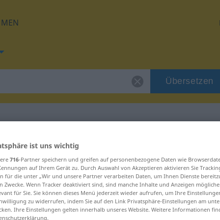
HMEN
Übersetzen
für "dirimir"
atsphäre ist uns wichtig
sere
716
-Partner speichern und greifen auf personenbezogene Daten wie Browserdat
Kennungen auf Ihrem Gerät zu. Durch Auswahl von Akzeptieren aktivieren Sie Trackin
n für die unter „Wir und unsere Partner verarbeiten Daten, um Ihnen Dienste bereitz
n Zwecke. Wenn Tracker deaktiviert sind, sind manche Inhalte und Anzeigen mögliche
evant für Sie. Sie können dieses Menü jederzeit wieder aufrufen, um Ihre Einstellung
inwilligung zu widerrufen, indem Sie auf den Link Privatsphäre-Einstellungen am unt
cken. Ihre Einstellungen gelten innerhalb unseres Website. Weitere Informationen fin
enschutzerklärung.