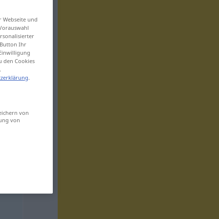
er Webseite und
 Vorauswahl
sonalisierter
Button Ihr
Einwilligung
zu den Cookies
.
zerklärung
.
eichern von
sung von