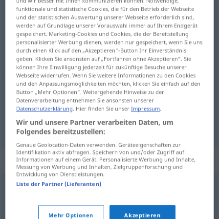
und wir besser mit Ihnen kommunizieren können. Notwendige,
funktionale und statistische Cookies, die für den Betrieb der Webseite
Übersicht aller Übersetzungen
und der statistischen Auswertung unserer Webseite erforderlich sind,
werden auf Grundlage unserer Vorauswahl immer auf Ihrem Endgerät
(Für mehr Details die Übersetzung anklicken/antippen)
gespeichert. Marketing-Cookies und Cookies, die der Bereitstellung
personalisierter Werbung dienen, werden nur gespeichert, wenn Sie uns
Liebelei, Zeitvertreib
durch einen Klick auf den „Akzeptieren“-Button Ihr Einverständnis
geben. Klicken Sie ansonsten auf „Fortfahren ohne Akzeptieren“. Sie
können Ihre Einwilligung jederzeit für zukünftige Besuche unserer
Webseite widerrufen. Wenn Sie weitere Informationen zu den Cookies
und den Anpassungsmöglichkeiten möchten, klicken Sie einfach auf den
Button „Mehr Optionen“. Weitergehende Hinweise zu der
Liebelei
f
devaneo
(≈ amorío)
Datenverarbeitung entnehmen Sie ansonsten unserer
Datenschutzerklärung
. Hier finden Sie unser
Impressum
.
Wir und unsere Partner verarbeiten Daten, um
Zeitvertreib
m
devaneo
(≈ distracción)
Folgendes bereitzustellen:
Genaue Geolocation-Daten verwenden. Geräteeigenschaften zur
Identifikation aktiv abfragen. Speichern von und/oder Zugriff auf
Synonyme für "devaneo"
Informationen auf einem Gerät. Personalisierte Werbung und Inhalte,
Messung von Werbung und Inhalten, Zielgruppenforschung und
Entwicklung von Dienstleistungen.
Liste der Partner (Lieferanten)
escarceo
,
galanteo
,
coqueteo
,
flirteo
,
amorfo
,
aventura
,
ligue
Mehr Optionen
Akzeptieren