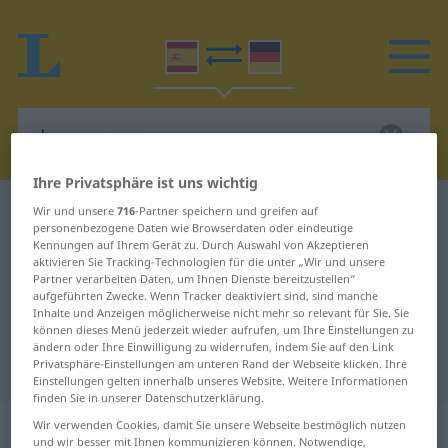
Ihre Privatsphäre ist uns wichtig
Spanisch-Deutsch Wörterbuch
desposeerse
Wir und unsere
716
-Partner speichern und greifen auf
personenbezogene Daten wie Browserdaten oder eindeutige
Spanisch-Deutsch Übersetzung für
Kennungen auf Ihrem Gerät zu. Durch Auswahl von Akzeptieren
aktivieren Sie Tracking-Technologien für die unter „Wir und unsere
"desposeerse"
Partner verarbeiten Daten, um Ihnen Dienste bereitzustellen“
aufgeführten Zwecke. Wenn Tracker deaktiviert sind, sind manche
Inhalte und Anzeigen möglicherweise nicht mehr so relevant für Sie. Sie
"desposeerse" Deutsch
können dieses Menü jederzeit wieder aufrufen, um Ihre Einstellungen zu
ändern oder Ihre Einwilligung zu widerrufen, indem Sie auf den Link
Übersetzung
Privatsphäre-Einstellungen am unteren Rand der Webseite klicken. Ihre
Einstellungen gelten innerhalb unseres Website. Weitere Informationen
finden Sie in unserer Datenschutzerklärung.
„desposeerse“
: verbo reflexivo
Wir verwenden Cookies, damit Sie unsere Webseite bestmöglich nutzen
und wir besser mit Ihnen kommunizieren können. Notwendige,