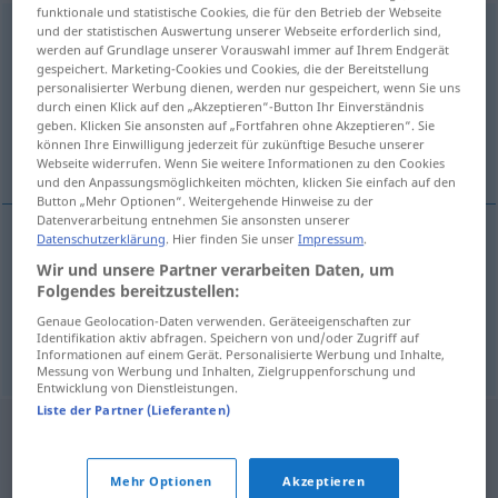
funktionale und statistische Cookies, die für den Betrieb der Webseite
desposeerse
und der statistischen Auswertung unserer Webseite erforderlich sind,
[desposeˈɛrse]
v/r
werden auf Grundlage unserer Vorauswahl immer auf Ihrem Endgerät
gespeichert. Marketing-Cookies und Cookies, die der Bereitstellung
Übersicht aller Übersetzungen
personalisierter Werbung dienen, werden nur gespeichert, wenn Sie uns
(Für mehr Details die Übersetzung anklicken/antippen)
durch einen Klick auf den „Akzeptieren“-Button Ihr Einverständnis
geben. Klicken Sie ansonsten auf „Fortfahren ohne Akzeptieren“. Sie
können Ihre Einwilligung jederzeit für zukünftige Besuche unserer
auf verzichten...
Webseite widerrufen. Wenn Sie weitere Informationen zu den Cookies
und den Anpassungsmöglichkeiten möchten, klicken Sie einfach auf den
Button „Mehr Optionen“. Weitergehende Hinweise zu der
Datenverarbeitung entnehmen Sie ansonsten unserer
Datenschutzerklärung
. Hier finden Sie unser
Impressum
.
Beispiele
Wir und unsere Partner verarbeiten Daten, um
desposeerse de
a/c
Folgendes bereitzustellen:
auf
etwas
verzichten,
etwas
aufgeben
Genaue Geolocation-Daten verwenden. Geräteeigenschaften zur
(
ACUS
)
Identifikation aktiv abfragen. Speichern von und/oder Zugriff auf
Informationen auf einem Gerät. Personalisierte Werbung und Inhalte,
Messung von Werbung und Inhalten, Zielgruppenforschung und
Entwicklung von Dienstleistungen.
Liste der Partner (Lieferanten)
Mehr Optionen
Akzeptieren