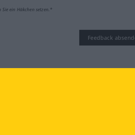
m Sie ein Häkchen setzen.*
Feedback absend
ook
YouTube
Instagram