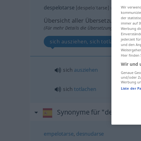
despelotarse
Wir verwend
[despeloˈtarse]
v/r
FAM
kommunizier
der statist
Übersicht aller Übersetzungen
immer auf I
(Für mehr Details die Übersetzung anklicken/an
Werbung die
Einverständ
jederzeit f
sich ausziehen, sich totlachen
und den Anp
Weitergehen
Hier finden
Wir und 
sich
ausziehen
Genaue Geol
und/oder Zu
Werbung und
sich
totlachen
Liste der P
Synonyme für "despelotar
empelotarse
,
desnudarse