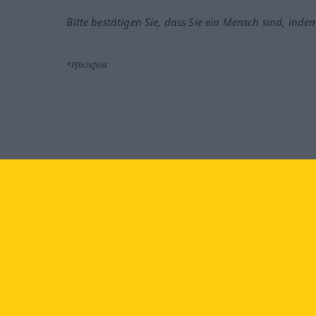
Bitte bestätigen Sie, dass Sie ein Mensch sind, inde
*Pflichtfeld
Besuchen Sie uns auf:
faceb
Langenscheidt