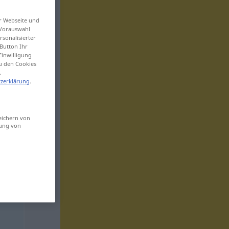
er Webseite und
 Vorauswahl
sonalisierter
Button Ihr
Einwilligung
zu den Cookies
.
zerklärung
.
eichern von
sung von