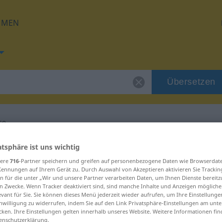
HMEN
Übersetzen
se
 für "despelotarse"
atsphäre ist uns wichtig
sere
716
-Partner speichern und greifen auf personenbezogene Daten wie Browserdat
Kennungen auf Ihrem Gerät zu. Durch Auswahl von Akzeptieren aktivieren Sie Trackin
etzung
n für die unter „Wir und unsere Partner verarbeiten Daten, um Ihnen Dienste bereitz
n Zwecke. Wenn Tracker deaktiviert sind, sind manche Inhalte und Anzeigen mögliche
evant für Sie. Sie können dieses Menü jederzeit wieder aufrufen, um Ihre Einstellung
inwilligung zu widerrufen, indem Sie auf den Link Privatsphäre-Einstellungen am unt
xivo
cken. Ihre Einstellungen gelten innerhalb unseres Website. Weitere Informationen fin
enschutzerklärung.