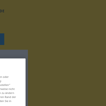
DE
en oder
g-
ustellen“
rweise nicht
en zu ändern
eren Rand der
den Sie in