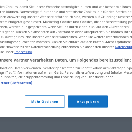
en Cookies, damit Sie unsere Webseite bestmöglich nutzen und wir besser mit Ihnen
en können. Notwendige, funktionale und statistische Cookies, die für den Betrieb d
ischen Auswertung unserer Webseite erforderlich sind, werden auf Grundlage unserer
hrem Endgerät gespeichert. Marketing-Cookies und Cookies, die der Bereitstellung per
tippen)
nen, werden nur gespeichert, wenn Sie uns durch einen Klick auf den „Akzeptieren“-
nis geben. Klicken Sie ansonsten auf „Fortfahren ohne Akzeptieren“. Sie können Ihre 
ür zukünftige Besuche unserer Webseite widerrufen. Wenn Sie weitere Informationen 
assungsmöglichkeiten möchten, klicken Sie einfach auf den Button „Mehr Optionen“
de Hinweise zu der Datenverarbeitung entnehmen Sie ansonsten unserer
Datenschut
 Sie unser
Impressum
.
unsere Partner verarbeiten Daten, um Folgendes bereitzustellen:
despelotarse
(≈ desnudarse)
ocation-Daten verwenden. Geräteeigenschaften zur Identifikation aktiv abfragen. Sp
griff auf Informationen auf einem Gerät. Personalisierte Werbung und Inhalte, Mes
 Inhalten, Zielgruppenforschung und Entwicklung von Dienstleistungen.
despelotarse
(≈ desternillarse)
artner (Lieferanten)
Mehr Optionen
Akzeptieren
se"