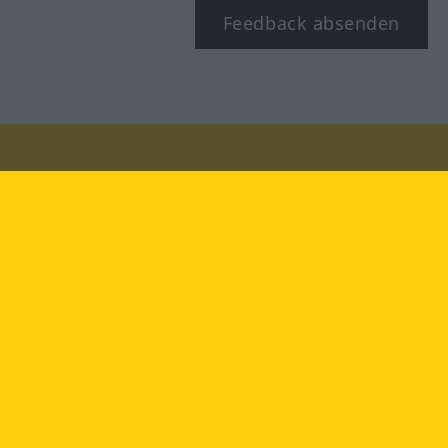
Feedback absenden
Besuchen Sie uns auf:
facebook
YouTube
Instagram
Langenscheidt
NUTZUNGSBEDINGUNGEN