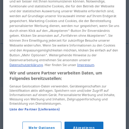
und wir besser mit Ihnen kommunizieren können. Notwendige,
funktionale und statistische Cookies, die für den Betrieb der Webseite
Übersicht aller Übersetzungen
und der statistischen Auswertung unserer Webseite erforderlich sind,
werden auf Grundlage unserer Vorauswahl immer auf Ihrem Endgerät
(Für mehr Details die Übersetzung anklicken/antippen)
gespeichert. Marketing-Cookies und Cookies, die der Bereitstellung
personalisierter Werbung dienen, werden nur gespeichert, wenn Sie uns
nachlässig, träge
durch einen Klick auf den „Akzeptieren“-Button Ihr Einverständnis
geben. Klicken Sie ansonsten auf „Fortfahren ohne Akzeptieren“. Sie
können Ihre Einwilligung jederzeit für zukünftige Besuche unserer
Webseite widerrufen. Wenn Sie weitere Informationen zu den Cookies
und den Anpassungsmöglichkeiten möchten, klicken Sie einfach auf den
Button „Mehr Optionen“. Weitergehende Hinweise zu der
nachlässig
desidioso
(≈ negligente)
Datenverarbeitung entnehmen Sie ansonsten unserer
Datenschutzerklärung
. Hier finden Sie unser
Impressum
.
Wir und unsere Partner verarbeiten Daten, um
träge
desidioso
(≈ inerte)
Folgendes bereitzustellen:
Genaue Geolocation-Daten verwenden. Geräteeigenschaften zur
Identifikation aktiv abfragen. Speichern von und/oder Zugriff auf
Synonyme für "desidioso"
Informationen auf einem Gerät. Personalisierte Werbung und Inhalte,
Messung von Werbung und Inhalten, Zielgruppenforschung und
Entwicklung von Dienstleistungen.
Liste der Partner (Lieferanten)
abúlico
,
apático
,
dejado
,
desganado
,
indiferente
,
pasivo
,
desinteresado
Mehr Optionen
Akzeptieren