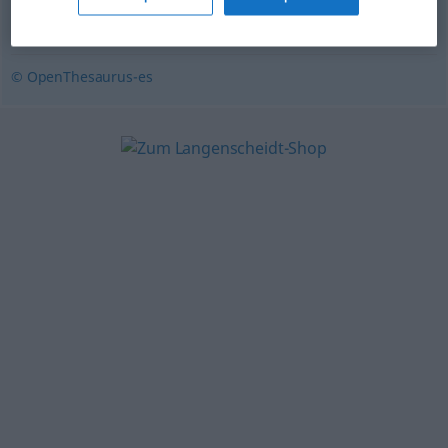
abandonado
,
descuidado
,
negligente
,
dejado
© OpenThesaurus-es