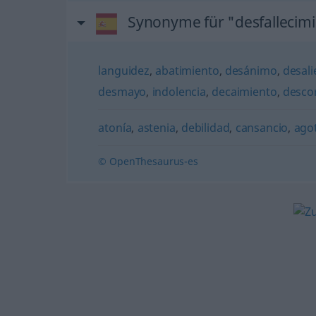
Synonyme für "desfallecim
languidez
,
abatimiento
,
desánimo
,
desali
desmayo
,
indolencia
,
decaimiento
,
desco
atonía
,
astenia
,
debilidad
,
cansancio
,
ago
© OpenThesaurus-es