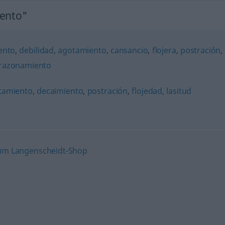
iento"
ento
,
debilidad
,
agotamiento
,
cansancio
,
flojera
,
postración
,
razonamiento
tamiento
,
decaimiento
,
postración
,
flojedad
,
lasitud