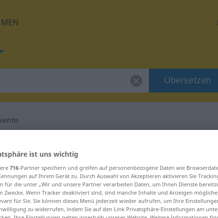
HMEN
Übersetzen
miento
für "desfallecimiento"
atsphäre ist uns wichtig
sere
716
-Partner speichern und greifen auf personenbezogene Daten wie Browserdat
ersetzung
Kennungen auf Ihrem Gerät zu. Durch Auswahl von Akzeptieren aktivieren Sie Trackin
n für die unter „Wir und unsere Partner verarbeiten Daten, um Ihnen Dienste bereitz
n Zwecke. Wenn Tracker deaktiviert sind, sind manche Inhalte und Anzeigen mögliche
no
evant für Sie. Sie können dieses Menü jederzeit wieder aufrufen, um Ihre Einstellung
inwilligung zu widerrufen, indem Sie auf den Link Privatsphäre-Einstellungen am unt
cken. Ihre Einstellungen gelten innerhalb unseres Website. Weitere Informationen fin