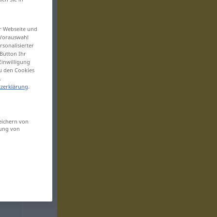
er Webseite und
 Vorauswahl
sonalisierter
Button Ihr
Einwilligung
zu den Cookies
.
zerklärung
.
eichern von
sung von