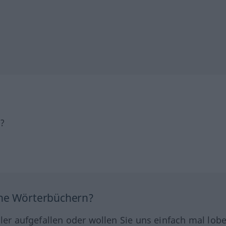
h?
ine Wörterbüchern?
hler aufgefallen oder wollen Sie uns einfach mal lob