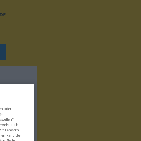
DE
en oder
g-
ustellen“
rweise nicht
en zu ändern
eren Rand der
den Sie in