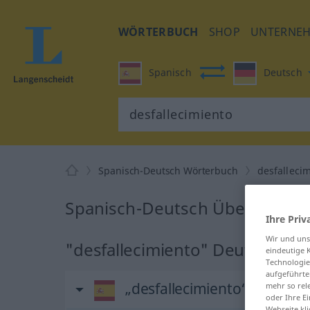
WÖRTERBUCH
SHOP
UNTERNE
Spanisch
Deutsch
Spanisch-Deutsch Wörterbuch
desfalleci
Spanisch-Deutsch Übersetzung 
Ihre Priv
Wir und un
"desfallecimiento" Deutsch Üb
eindeutige 
Technologie
aufgeführte
„desfallecimiento“
: masculi
mehr so rel
oder Ihre E
Webseite kli