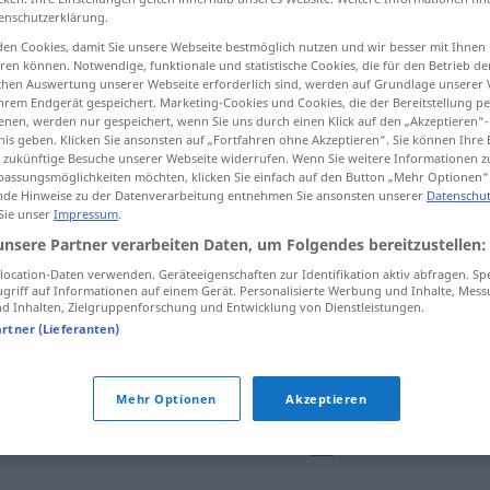
enschutzerklärung.
en Cookies, damit Sie unsere Webseite bestmöglich nutzen und wir besser mit Ihnen
en können. Notwendige, funktionale und statistische Cookies, die für den Betrieb d
ischen Auswertung unserer Webseite erforderlich sind, werden auf Grundlage unserer
tippen)
hrem Endgerät gespeichert. Marketing-Cookies und Cookies, die der Bereitstellung per
nen, werden nur gespeichert, wenn Sie uns durch einen Klick auf den „Akzeptieren“-
utlosigkeit
nis geben. Klicken Sie ansonsten auf „Fortfahren ohne Akzeptieren“. Sie können Ihre 
ür zukünftige Besuche unserer Webseite widerrufen. Wenn Sie weitere Informationen 
assungsmöglichkeiten möchten, klicken Sie einfach auf den Button „Mehr Optionen“
de Hinweise zu der Datenverarbeitung entnehmen Sie ansonsten unserer
Datenschut
 Sie unser
Impressum
.
desfallecimiento
(≈ desmayo)
unsere Partner verarbeiten Daten, um Folgendes bereitzustellen:
ocation-Daten verwenden. Geräteeigenschaften zur Identifikation aktiv abfragen. Sp
griff auf Informationen auf einem Gerät. Personalisierte Werbung und Inhalte, Mes
desfallecimiento
(≈ debilidad)
 Inhalten, Zielgruppenforschung und Entwicklung von Dienstleistungen.
artner (Lieferanten)
desfallecimiento
de fuerzas
Mehr Optionen
Akzeptieren
desfallecimiento
FIG