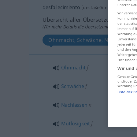
unserer Dat
desfallecimiento
[desfaʎeθiˈmĭento]
m
Wir verwend
Übersicht aller Übersetzungen
kommunizier
der statist
(Für mehr Details die Übersetzung anklicken/an
immer auf I
Werbung die
Ohnmacht, Schwäche, Nachlassen, M
Einverständ
jederzeit f
und den Anp
Weitergehen
Hier finden
Ohnmacht
f
Wir und 
Genaue Geol
und/oder Zu
Schwäche
f
Werbung und
Liste der P
Nachlassen
n
Mutlosigkeit
f