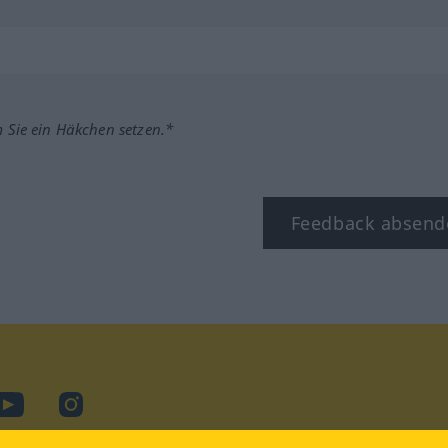
m Sie ein Häkchen setzen.*
Feedback absend
ook
YouTube
Instagram