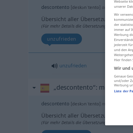
Webseite kli
descontento
unserer Dat
[deskɔnˈtento]
adj
Wir verwend
Übersicht aller Übersetzungen
kommunizier
der statist
(Für mehr Details die Übersetzung anklicken/an
immer auf I
Werbung die
unzufrieden
Einverständ
jederzeit f
und den Anp
Weitergehen
Hier finden
unzufrieden
Wir und 
Genaue Geol
und/oder Zu
Werbung und
„descontento“
: masculino
Liste der P
descontento
[deskɔnˈtento]
m
Übersicht aller Übersetzungen
(Für mehr Details die Übersetzung anklicken/an