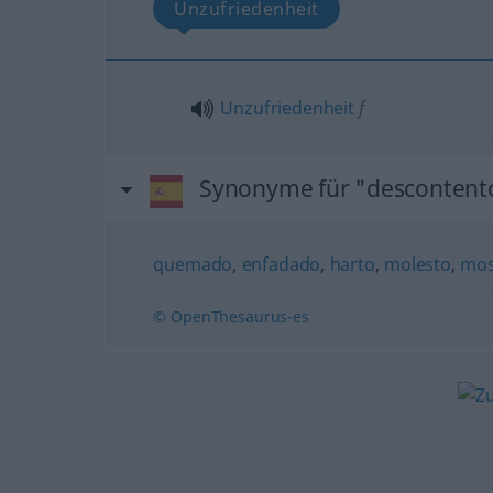
Unzufriedenheit
Unzufriedenheit
f
Synonyme für "descontent
quemado
,
enfadado
,
harto
,
molesto
,
mos
© OpenThesaurus-es