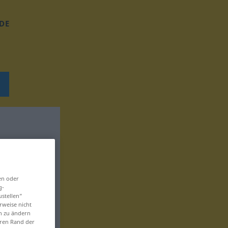
DE
en oder
g-
ustellen“
rweise nicht
en zu ändern
eren Rand der