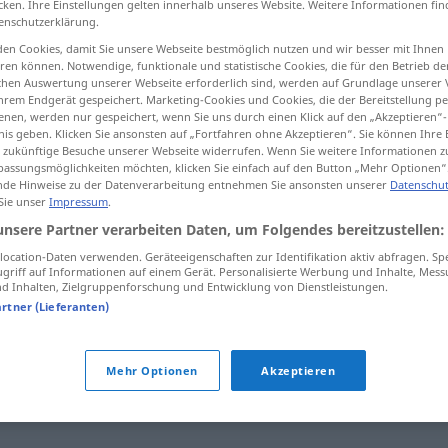
cken. Ihre Einstellungen gelten innerhalb unseres Website. Weitere Informationen fin
enschutzerklärung.
en Cookies, damit Sie unsere Webseite bestmöglich nutzen und wir besser mit Ihnen
en können. Notwendige, funktionale und statistische Cookies, die für den Betrieb d
ischen Auswertung unserer Webseite erforderlich sind, werden auf Grundlage unserer
tippen)
hrem Endgerät gespeichert. Marketing-Cookies und Cookies, die der Bereitstellung per
nen, werden nur gespeichert, wenn Sie uns durch einen Klick auf den „Akzeptieren“-
nis geben. Klicken Sie ansonsten auf „Fortfahren ohne Akzeptieren“. Sie können Ihre 
ür zukünftige Besuche unserer Webseite widerrufen. Wenn Sie weitere Informationen 
assungsmöglichkeiten möchten, klicken Sie einfach auf den Button „Mehr Optionen“
de Hinweise zu der Datenverarbeitung entnehmen Sie ansonsten unserer
Datenschut
 Sie unser
Impressum
.
descontento
unsere Partner verarbeiten Daten, um Folgendes bereitzustellen:
ocation-Daten verwenden. Geräteeigenschaften zur Identifikation aktiv abfragen. Sp
griff auf Informationen auf einem Gerät. Personalisierte Werbung und Inhalte, Mes
 Inhalten, Zielgruppenforschung und Entwicklung von Dienstleistungen.
artner (Lieferanten)
Mehr Optionen
Akzeptieren
tippen)