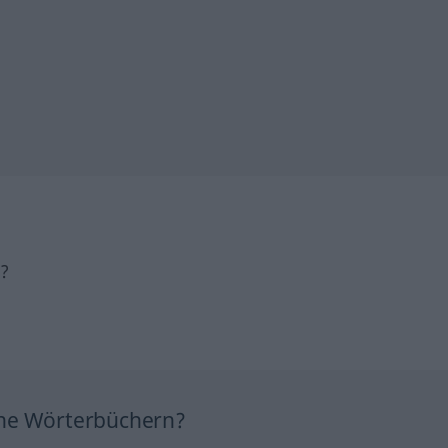
h?
ine Wörterbüchern?