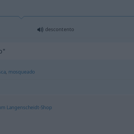
descontento
o"
ca
,
mosqueado