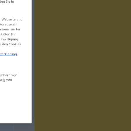
den Sie in
er Webseite und
 Vorauswahl
sonalisierter
Button Ihr
Einwilligung
zu den Cookies
.
zerklärung
.
eichern von
sung von