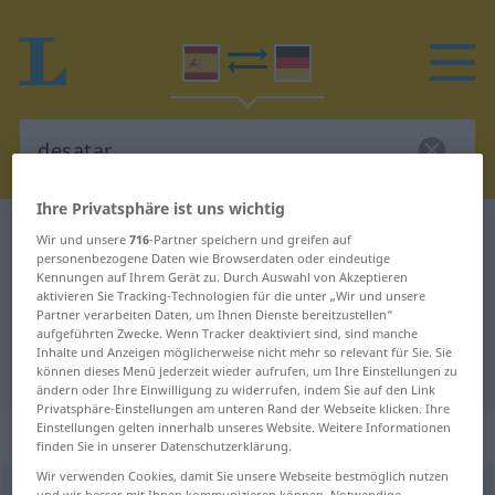
Ihre Privatsphäre ist uns wichtig
Spanisch-Deutsch Wörterbuch
desatar
Wir und unsere
716
-Partner speichern und greifen auf
personenbezogene Daten wie Browserdaten oder eindeutige
Spanisch-Deutsch Übersetzung für
Kennungen auf Ihrem Gerät zu. Durch Auswahl von Akzeptieren
aktivieren Sie Tracking-Technologien für die unter „Wir und unsere
"desatar"
Partner verarbeiten Daten, um Ihnen Dienste bereitzustellen“
aufgeführten Zwecke. Wenn Tracker deaktiviert sind, sind manche
Inhalte und Anzeigen möglicherweise nicht mehr so relevant für Sie. Sie
"desatar" Deutsch Übersetzung
können dieses Menü jederzeit wieder aufrufen, um Ihre Einstellungen zu
ändern oder Ihre Einwilligung zu widerrufen, indem Sie auf den Link
Privatsphäre-Einstellungen am unteren Rand der Webseite klicken. Ihre
Einstellungen gelten innerhalb unseres Website. Weitere Informationen
„desatar“
: verbo transitivo
finden Sie in unserer Datenschutzerklärung.
Wir verwenden Cookies, damit Sie unsere Webseite bestmöglich nutzen
desatar
[desaˈtar]
v/t
und wir besser mit Ihnen kommunizieren können. Notwendige,