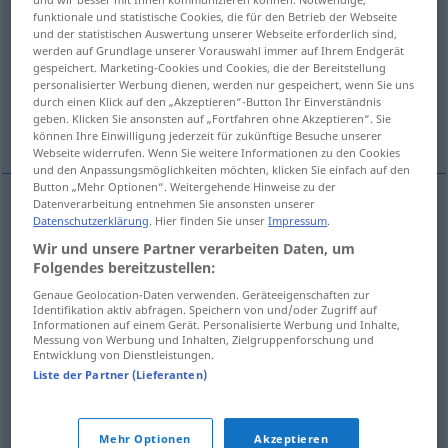
funktionale und statistische Cookies, die für den Betrieb der Webseite
und der statistischen Auswertung unserer Webseite erforderlich sind,
Übersicht aller Übersetzungen
werden auf Grundlage unserer Vorauswahl immer auf Ihrem Endgerät
(Für mehr Details die Übersetzung anklicken/antippen)
gespeichert. Marketing-Cookies und Cookies, die der Bereitstellung
personalisierter Werbung dienen, werden nur gespeichert, wenn Sie uns
durch einen Klick auf den „Akzeptieren“-Button Ihr Einverständnis
losbinden, aufschnüren, lösen, auslösen,
geben. Klicken Sie ansonsten auf „Fortfahren ohne Akzeptieren“. Sie
entfesseln
können Ihre Einwilligung jederzeit für zukünftige Besuche unserer
Webseite widerrufen. Wenn Sie weitere Informationen zu den Cookies
und den Anpassungsmöglichkeiten möchten, klicken Sie einfach auf den
Button „Mehr Optionen“. Weitergehende Hinweise zu der
Datenverarbeitung entnehmen Sie ansonsten unserer
Datenschutzerklärung
. Hier finden Sie unser
Impressum
.
losbinden
desatar
perro
Wir und unsere Partner verarbeiten Daten, um
Folgendes bereitzustellen:
aufschnüren
desatar
zapato
Genaue Geolocation-Daten verwenden. Geräteeigenschaften zur
Identifikation aktiv abfragen. Speichern von und/oder Zugriff auf
lösen
desatar
nudo, lengua
tb
Informationen auf einem Gerät. Personalisierte Werbung und Inhalte,
FIG
Messung von Werbung und Inhalten, Zielgruppenforschung und
Entwicklung von Dienstleistungen.
auslösen
desatar
FIG
Liste der Partner (Lieferanten)
entfesseln
desatar
guerra,
etc
Mehr Optionen
Akzeptieren