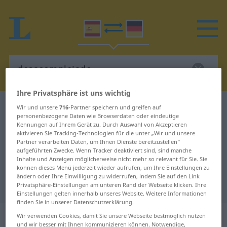
Ihre Privatsphäre ist uns wichtig
Spanisch-Deutsch Wörterbuch
desacomplejado
Wir und unsere
716
-Partner speichern und greifen auf
personenbezogene Daten wie Browserdaten oder eindeutige
Spanisch-Deutsch Übersetzung für
Kennungen auf Ihrem Gerät zu. Durch Auswahl von Akzeptieren
aktivieren Sie Tracking-Technologien für die unter „Wir und unsere
"desacomplejado"
Partner verarbeiten Daten, um Ihnen Dienste bereitzustellen“
aufgeführten Zwecke. Wenn Tracker deaktiviert sind, sind manche
Inhalte und Anzeigen möglicherweise nicht mehr so relevant für Sie. Sie
"desacomplejado" Deutsch
können dieses Menü jederzeit wieder aufrufen, um Ihre Einstellungen zu
ändern oder Ihre Einwilligung zu widerrufen, indem Sie auf den Link
Übersetzung
Privatsphäre-Einstellungen am unteren Rand der Webseite klicken. Ihre
Einstellungen gelten innerhalb unseres Website. Weitere Informationen
finden Sie in unserer Datenschutzerklärung.
„desacomplejado“
: adjetivo
Wir verwenden Cookies, damit Sie unsere Webseite bestmöglich nutzen
und wir besser mit Ihnen kommunizieren können. Notwendige,