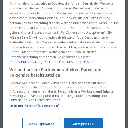
funktionale und statistische Cookies, die für den Betrieb der Webseite
und der statistischen Auswertung unserer Webseite erforderlich sind,
ð
desacomplejado
[desakɔmpleˈxa
o]
adj
werden auf Grundlage unserer Vorauswahl immer auf Ihrem Endgerät
gespeichert. Marketing-Cookies und Cookies, die der Bereitstellung
Übersicht aller Übersetzungen
personalisierter Werbung dienen, werden nur gespeichert, wenn Sie uns
(Für mehr Details die Übersetzung anklicken/antippen)
durch einen Klick auf den „Akzeptieren“-Button Ihr Einverständnis
geben. Klicken Sie ansonsten auf „Fortfahren ohne Akzeptieren“. Sie
können Ihre Einwilligung jederzeit für zukünftige Besuche unserer
frei von Komplexen, ungeniert
Webseite widerrufen. Wenn Sie weitere Informationen zu den Cookies
und den Anpassungsmöglichkeiten möchten, klicken Sie einfach auf den
Button „Mehr Optionen“. Weitergehende Hinweise zu der
Datenverarbeitung entnehmen Sie ansonsten unserer
Datenschutzerklärung
. Hier finden Sie unser
Impressum
.
frei
von Komplexen
desacomplejado
(≈ sin
Wir und unsere Partner verarbeiten Daten, um
Folgendes bereitzustellen:
complejos)
Genaue Geolocation-Daten verwenden. Geräteeigenschaften zur
Identifikation aktiv abfragen. Speichern von und/oder Zugriff auf
Informationen auf einem Gerät. Personalisierte Werbung und Inhalte,
ungeniert
desacomplejado
(≈ sin reprimirse)
Messung von Werbung und Inhalten, Zielgruppenforschung und
Entwicklung von Dienstleistungen.
Liste der Partner (Lieferanten)
Mehr Optionen
Akzeptieren