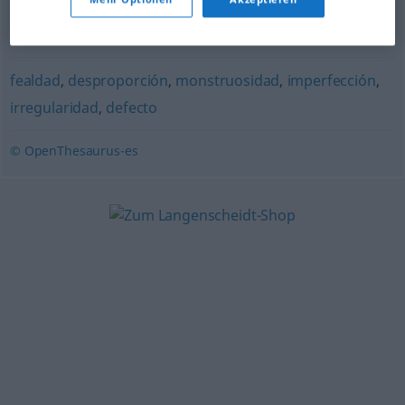
joroba
,
corcova
,
giba
,
chepa
fealdad
,
desproporción
,
monstruosidad
,
imperfección
,
irregularidad
,
defecto
© OpenThesaurus-es