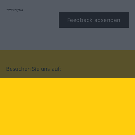
*Pflichtfeld
Feedback absenden
Besuchen Sie uns auf:
facebook
YouTube
Instagram
Langenscheidt