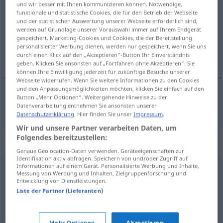
deformidad
[defɔrmiˈða
]
f
und wir besser mit Ihnen kommunizieren können. Notwendige,
funktionale und statistische Cookies, die für den Betrieb der Webseite
Übersicht aller Übersetzungen
und der statistischen Auswertung unserer Webseite erforderlich sind,
werden auf Grundlage unserer Vorauswahl immer auf Ihrem Endgerät
(Für mehr Details die Übersetzung anklicken/antippen)
gespeichert. Marketing-Cookies und Cookies, die der Bereitstellung
personalisierter Werbung dienen, werden nur gespeichert, wenn Sie uns
Missbildung
durch einen Klick auf den „Akzeptieren“-Button Ihr Einverständnis
geben. Klicken Sie ansonsten auf „Fortfahren ohne Akzeptieren“. Sie
können Ihre Einwilligung jederzeit für zukünftige Besuche unserer
Webseite widerrufen. Wenn Sie weitere Informationen zu den Cookies
und den Anpassungsmöglichkeiten möchten, klicken Sie einfach auf den
Button „Mehr Optionen“. Weitergehende Hinweise zu der
Missbildung
f
deformidad
Datenverarbeitung entnehmen Sie ansonsten unserer
Datenschutzerklärung
. Hier finden Sie unser
Impressum
.
Wir und unsere Partner verarbeiten Daten, um
Folgendes bereitzustellen:
Synonyme für "deformidad"
Genaue Geolocation-Daten verwenden. Geräteeigenschaften zur
Identifikation aktiv abfragen. Speichern von und/oder Zugriff auf
Informationen auf einem Gerät. Personalisierte Werbung und Inhalte,
Messung von Werbung und Inhalten, Zielgruppenforschung und
rareza
,
extrañeza
,
anomalía
,
extravagancia
,
singularidad
,
Entwicklung von Dienstleistungen.
ridiculez
,
irregularidad
,
defecto
,
aberración
Liste der Partner (Lieferanten)
juanete
,
callo
,
hueso
Mehr Optionen
Akzeptieren