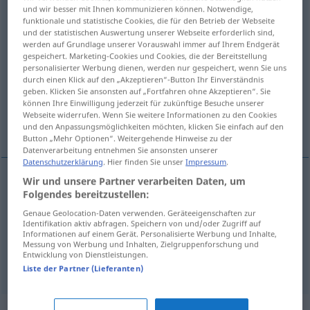
und wir besser mit Ihnen kommunizieren können. Notwendige,
funktionale und statistische Cookies, die für den Betrieb der Webseite
Übersicht aller Übersetzungen
und der statistischen Auswertung unserer Webseite erforderlich sind,
(Für mehr Details die Übersetzung anklicken/antippen)
werden auf Grundlage unserer Vorauswahl immer auf Ihrem Endgerät
gespeichert. Marketing-Cookies und Cookies, die der Bereitstellung
personalisierter Werbung dienen, werden nur gespeichert, wenn Sie uns
kondensieren, verdichten, eindicken,
durch einen Klick auf den „Akzeptieren“-Button Ihr Einverständnis
zusammenfassen
geben. Klicken Sie ansonsten auf „Fortfahren ohne Akzeptieren“. Sie
können Ihre Einwilligung jederzeit für zukünftige Besuche unserer
Webseite widerrufen. Wenn Sie weitere Informationen zu den Cookies
straffen
und den Anpassungsmöglichkeiten möchten, klicken Sie einfach auf den
Button „Mehr Optionen“. Weitergehende Hinweise zu der
Datenverarbeitung entnehmen Sie ansonsten unserer
Datenschutzerklärung
. Hier finden Sie unser
Impressum
.
Wir und unsere Partner verarbeiten Daten, um
Folgendes bereitzustellen:
kondensieren
,
verdichten
condensar
Genaue Geolocation-Daten verwenden. Geräteeigenschaften zur
Identifikation aktiv abfragen. Speichern von und/oder Zugriff auf
eindicken
condensar
salsa, zumo
Informationen auf einem Gerät. Personalisierte Werbung und Inhalte,
Messung von Werbung und Inhalten, Zielgruppenforschung und
Entwicklung von Dienstleistungen.
zusammenfassen
,
straffen
condensar
FIG
Liste der Partner (Lieferanten)