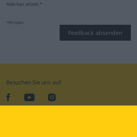
Häkchen setzen.*
*Pflichtfeld
Feedback absenden
Besuchen Sie uns auf:
facebook
YouTube
Instagram
Langenscheidt