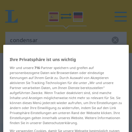
Ihre Privatsphäre ist uns wichtig
Spanisch-Deutsch Wörterbuch
condensar
Wir und unsere
716
-Partner speichern und greifen auf
Spanisch-Deutsch Übersetzung für
personenbezogene Daten wie Browserdaten oder eindeutige
Kennungen auf Ihrem Gerät zu. Durch Auswahl von Akzeptieren
"condensar"
aktivieren Sie Tracking-Technologien für die unter „Wir und unsere
Partner verarbeiten Daten, um Ihnen Dienste bereitzustellen“
aufgeführten Zwecke. Wenn Tracker deaktiviert sind, sind manche
"condensar" Deutsch Übersetzung
Inhalte und Anzeigen möglicherweise nicht mehr so relevant für Sie. Sie
können dieses Menü jederzeit wieder aufrufen, um Ihre Einstellungen zu
ändern oder Ihre Einwilligung zu widerrufen, indem Sie auf den Link
Privatsphäre-Einstellungen am unteren Rand der Webseite klicken. Ihre
„condensar“
: verbo transitivo
Einstellungen gelten innerhalb unseres Website. Weitere Informationen
finden Sie in unserer Datenschutzerklärung.
condensar
Wir verwenden Cookies, damit Sie unsere Webseite bestmöglich nutzen
[kɔndenˈsar]
v/t