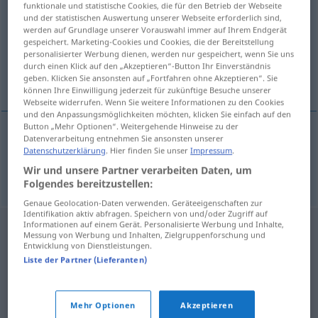
comparado
[kɔmpaˈra
o]
adj
funktionale und statistische Cookies, die für den Betrieb der Webseite
und der statistischen Auswertung unserer Webseite erforderlich sind,
Übersicht aller Übersetzungen
werden auf Grundlage unserer Vorauswahl immer auf Ihrem Endgerät
gespeichert. Marketing-Cookies und Cookies, die der Bereitstellung
(Für mehr Details die Übersetzung anklicken/antippen)
personalisierter Werbung dienen, werden nur gespeichert, wenn Sie uns
durch einen Klick auf den „Akzeptieren“-Button Ihr Einverständnis
vergleichend
geben. Klicken Sie ansonsten auf „Fortfahren ohne Akzeptieren“. Sie
können Ihre Einwilligung jederzeit für zukünftige Besuche unserer
Webseite widerrufen. Wenn Sie weitere Informationen zu den Cookies
und den Anpassungsmöglichkeiten möchten, klicken Sie einfach auf den
Button „Mehr Optionen“. Weitergehende Hinweise zu der
Datenverarbeitung entnehmen Sie ansonsten unserer
vergleichend
comparado
Datenschutzerklärung
. Hier finden Sie unser
Impressum
.
Wir und unsere Partner verarbeiten Daten, um
Folgendes bereitzustellen:
Genaue Geolocation-Daten verwenden. Geräteeigenschaften zur
Identifikation aktiv abfragen. Speichern von und/oder Zugriff auf
Informationen auf einem Gerät. Personalisierte Werbung und Inhalte,
Messung von Werbung und Inhalten, Zielgruppenforschung und
Entwicklung von Dienstleistungen.
Liste der Partner (Lieferanten)
Mehr Optionen
Akzeptieren