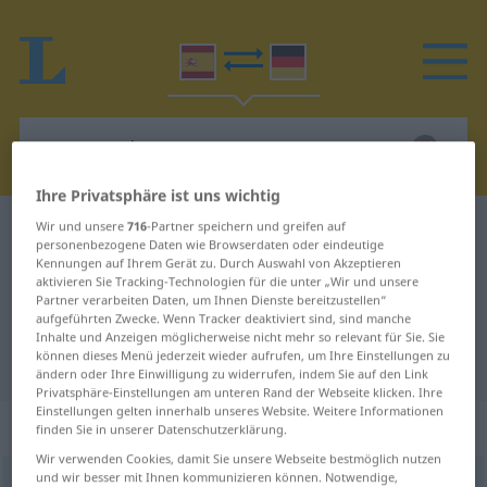
Ihre Privatsphäre ist uns wichtig
Wir und unsere
716
-Partner speichern und greifen auf
Spanisch-Deutsch Wörterbuch
comparado
personenbezogene Daten wie Browserdaten oder eindeutige
Spanisch-Deutsch Übersetzung für
Kennungen auf Ihrem Gerät zu. Durch Auswahl von Akzeptieren
aktivieren Sie Tracking-Technologien für die unter „Wir und unsere
"comparado"
Partner verarbeiten Daten, um Ihnen Dienste bereitzustellen“
aufgeführten Zwecke. Wenn Tracker deaktiviert sind, sind manche
Inhalte und Anzeigen möglicherweise nicht mehr so relevant für Sie. Sie
können dieses Menü jederzeit wieder aufrufen, um Ihre Einstellungen zu
"comparado" Deutsch Übersetzung
ändern oder Ihre Einwilligung zu widerrufen, indem Sie auf den Link
Privatsphäre-Einstellungen am unteren Rand der Webseite klicken. Ihre
Einstellungen gelten innerhalb unseres Website. Weitere Informationen
„comparado“
: adjetivo
finden Sie in unserer Datenschutzerklärung.
Wir verwenden Cookies, damit Sie unsere Webseite bestmöglich nutzen
und wir besser mit Ihnen kommunizieren können. Notwendige,
ð