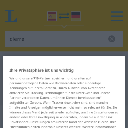
Spanisch-Deutsch Wörterbuch
cierre
Spanisch-Deutsch Übersetzung für
Ihre Privatsphäre ist uns wichtig
"cierre"
Wir und unsere
716
-Partner speichern und greifen auf
personenbezogene Daten wie Browserdaten oder eindeutige
Kennungen auf Ihrem Gerät zu. Durch Auswahl von Akzeptieren
aktivieren Sie Tracking-Technologien für die unter „Wir und unsere
"cierre" Deutsch Übersetzung
Partner verarbeiten Daten, um Ihnen Dienste bereitzustellen“
aufgeführten Zwecke. Wenn Tracker deaktiviert sind, sind manche
Inhalte und Anzeigen möglicherweise nicht mehr so relevant für Sie. Sie
„cierre“
: masculino
können dieses Menü jederzeit wieder aufrufen, um Ihre Einstellungen zu
ändern oder Ihre Einwilligung zu widerrufen, indem Sie auf den Link
Privatsphäre-Einstellungen am unteren Rand der Webseite klicken. Ihre
cierre
Einstellungen gelten innerhalb unseres Website. Weitere Informationen
[ˈθĭɛrre]
m