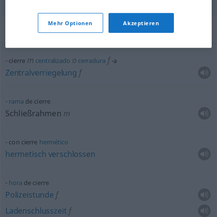
Mehr Optionen
Akzeptieren
Beispielsätze für "cierre"
m
o
f
cierre
centralizado
cerradura
-a
Zentralverriegelung
f
rama
de cierre
Schließrahmen
m
con cierre
hermético
hermetisch
verschlossen
hora
de cierre
Polizeistunde
f
Ladenschlusszeit
f