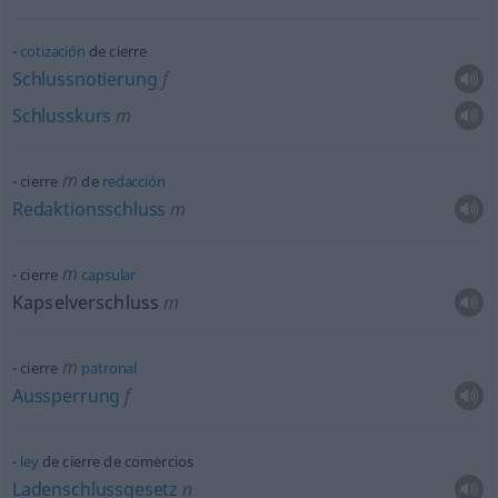
cotización
de cierre
Schlussnotierung
f
Schlusskurs
m
m
cierre
de
redacción
Redaktionsschluss
m
m
cierre
capsular
Kapselverschluss
m
m
cierre
patronal
Aussperrung
f
ley
de cierre de comercios
Ladenschlussgesetz
n