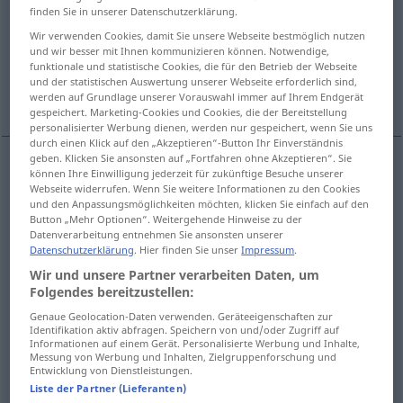
finden Sie in unserer Datenschutzerklärung.
Übersicht aller Übersetzungen
Wir verwenden Cookies, damit Sie unsere Webseite bestmöglich nutzen
und wir besser mit Ihnen kommunizieren können. Notwendige,
(Für mehr Details die Übersetzung anklicken/antippen)
funktionale und statistische Cookies, die für den Betrieb der Webseite
und der statistischen Auswertung unserer Webseite erforderlich sind,
Schloss, Verschluss
Schließen, Schluss
werden auf Grundlage unserer Vorauswahl immer auf Ihrem Endgerät
gespeichert. Marketing-Cookies und Cookies, die der Bereitstellung
personalisierter Werbung dienen, werden nur gespeichert, wenn Sie uns
durch einen Klick auf den „Akzeptieren“-Button Ihr Einverständnis
geben. Klicken Sie ansonsten auf „Fortfahren ohne Akzeptieren“. Sie
können Ihre Einwilligung jederzeit für zukünftige Besuche unserer
Schloss
n
cierre
(≈ cerradura)
Webseite widerrufen. Wenn Sie weitere Informationen zu den Cookies
und den Anpassungsmöglichkeiten möchten, klicken Sie einfach auf den
Button „Mehr Optionen“. Weitergehende Hinweise zu der
Verschluss
m
cierre
(≈ cerradura)
Datenverarbeitung entnehmen Sie ansonsten unserer
Datenschutzerklärung
. Hier finden Sie unser
Impressum
.
Wir und unsere Partner verarbeiten Daten, um
Folgendes bereitzustellen:
Genaue Geolocation-Daten verwenden. Geräteeigenschaften zur
Schließen
n
cierre
acción
Identifikation aktiv abfragen. Speichern von und/oder Zugriff auf
Informationen auf einem Gerät. Personalisierte Werbung und Inhalte,
Messung von Werbung und Inhalten, Zielgruppenforschung und
Schluss
m
cierre
acción
Entwicklung von Dienstleistungen.
Liste der Partner (Lieferanten)