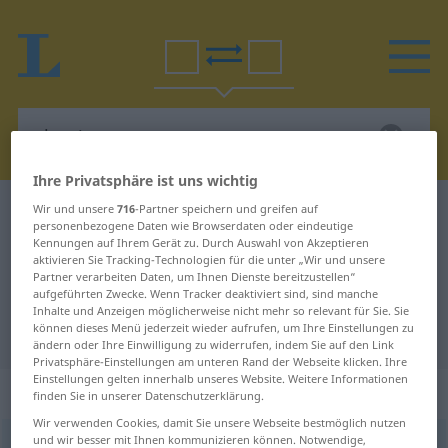
Ihre Privatsphäre ist uns wichtig
Wir und unsere
716
-Partner speichern und greifen auf
Spanisch-Deutsch Wörterbuch
chupito
personenbezogene Daten wie Browserdaten oder eindeutige
Spanisch-Deutsch Übersetzung für
Kennungen auf Ihrem Gerät zu. Durch Auswahl von Akzeptieren
aktivieren Sie Tracking-Technologien für die unter „Wir und unsere
"chupito"
Partner verarbeiten Daten, um Ihnen Dienste bereitzustellen“
aufgeführten Zwecke. Wenn Tracker deaktiviert sind, sind manche
Inhalte und Anzeigen möglicherweise nicht mehr so relevant für Sie. Sie
können dieses Menü jederzeit wieder aufrufen, um Ihre Einstellungen zu
"chupito" Deutsch Übersetzung
ändern oder Ihre Einwilligung zu widerrufen, indem Sie auf den Link
Privatsphäre-Einstellungen am unteren Rand der Webseite klicken. Ihre
Einstellungen gelten innerhalb unseres Website. Weitere Informationen
„chupito“
: masculino
finden Sie in unserer Datenschutzerklärung.
Wir verwenden Cookies, damit Sie unsere Webseite bestmöglich nutzen
und wir besser mit Ihnen kommunizieren können. Notwendige,
chupito
[tʃuˈpito]
m
FAM