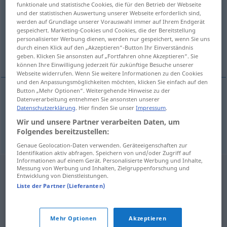
funktionale und statistische Cookies, die für den Betrieb der Webseite
und der statistischen Auswertung unserer Webseite erforderlich sind,
Übersicht aller Übersetzungen
werden auf Grundlage unserer Vorauswahl immer auf Ihrem Endgerät
gespeichert. Marketing-Cookies und Cookies, die der Bereitstellung
(Für mehr Details die Übersetzung anklicken/antippen)
personalisierter Werbung dienen, werden nur gespeichert, wenn Sie uns
durch einen Klick auf den „Akzeptieren“-Button Ihr Einverständnis
Schnäpschen, Schlückchen
geben. Klicken Sie ansonsten auf „Fortfahren ohne Akzeptieren“. Sie
können Ihre Einwilligung jederzeit für zukünftige Besuche unserer
Webseite widerrufen. Wenn Sie weitere Informationen zu den Cookies
und den Anpassungsmöglichkeiten möchten, klicken Sie einfach auf den
Button „Mehr Optionen“. Weitergehende Hinweise zu der
Datenverarbeitung entnehmen Sie ansonsten unserer
Schlückchen
n
(Alkohol)
chupito
Datenschutzerklärung
. Hier finden Sie unser
Impressum
.
Wir und unsere Partner verarbeiten Daten, um
Schnäpschen
n
chupito
de aguardiente
Folgendes bereitzustellen:
Genaue Geolocation-Daten verwenden. Geräteeigenschaften zur
Identifikation aktiv abfragen. Speichern von und/oder Zugriff auf
Informationen auf einem Gerät. Personalisierte Werbung und Inhalte,
Messung von Werbung und Inhalten, Zielgruppenforschung und
Entwicklung von Dienstleistungen.
Liste der Partner (Lieferanten)
Mehr Optionen
Akzeptieren