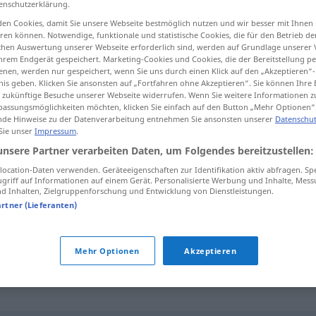
enschutzerklärung.
en Cookies, damit Sie unsere Webseite bestmöglich nutzen und wir besser mit Ihnen
en können. Notwendige, funktionale und statistische Cookies, die für den Betrieb d
ischen Auswertung unserer Webseite erforderlich sind, werden auf Grundlage unserer
hrem Endgerät gespeichert. Marketing-Cookies und Cookies, die der Bereitstellung per
tippen)
nen, werden nur gespeichert, wenn Sie uns durch einen Klick auf den „Akzeptieren“-
nis geben. Klicken Sie ansonsten auf „Fortfahren ohne Akzeptieren“. Sie können Ihre 
derleicht
betrunken
ür zukünftige Besuche unserer Webseite widerrufen. Wenn Sie weitere Informationen 
assungsmöglichkeiten möchten, klicken Sie einfach auf den Button „Mehr Optionen“
de Hinweise zu der Datenverarbeitung entnehmen Sie ansonsten unserer
Datenschut
 Sie unser
Impressum
.
unsere Partner verarbeiten Daten, um Folgendes bereitzustellen:
chupado
(≈ demacrado)
ocation-Daten verwenden. Geräteeigenschaften zur Identifikation aktiv abfragen. Sp
griff auf Informationen auf einem Gerät. Personalisierte Werbung und Inhalte, Mes
 Inhalten, Zielgruppenforschung und Entwicklung von Dienstleistungen.
chupado
(≈ facilísimo)
FAM
artner (Lieferanten)
chupado
AM
Mehr Optionen
Akzeptieren