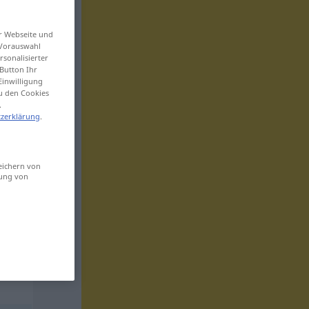
er Webseite und
 Vorauswahl
sonalisierter
Button Ihr
Einwilligung
zu den Cookies
.
zerklärung
.
eichern von
sung von