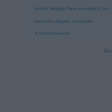
lamido
,
delgado
,
flaco
,
esquelético
,
fino
,
escurrido
,
delgado
,
consumido
© OpenThesaurus-es