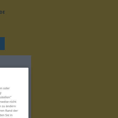
DE
en oder
g-
ustellen“
rweise nicht
en zu ändern
eren Rand der
den Sie in