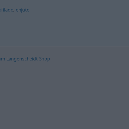
afilado
,
enjuto