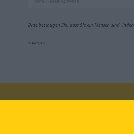
Bitte bestätigen Sie, dass Sie ein Mensch sind, inde
*Pflichtfeld
Besuchen Sie uns auf:
faceb