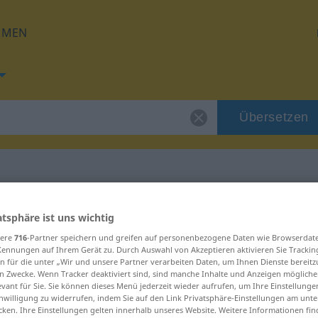
HMEN
Übersetzen
g für "chupado"
atsphäre ist uns wichtig
sere
716
-Partner speichern und greifen auf personenbezogene Daten wie Browserdat
ng
Kennungen auf Ihrem Gerät zu. Durch Auswahl von Akzeptieren aktivieren Sie Trackin
n für die unter „Wir und unsere Partner verarbeiten Daten, um Ihnen Dienste bereitz
n Zwecke. Wenn Tracker deaktiviert sind, sind manche Inhalte und Anzeigen mögliche
evant für Sie. Sie können dieses Menü jederzeit wieder aufrufen, um Ihre Einstellung
inwilligung zu widerrufen, indem Sie auf den Link Privatsphäre-Einstellungen am unt
cken. Ihre Einstellungen gelten innerhalb unseres Website. Weitere Informationen fin