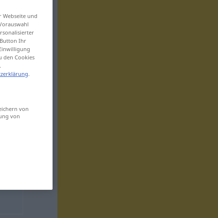
er Webseite und
 Vorauswahl
sonalisierter
Button Ihr
Einwilligung
zu den Cookies
.
zerklärung
.
eichern von
sung von