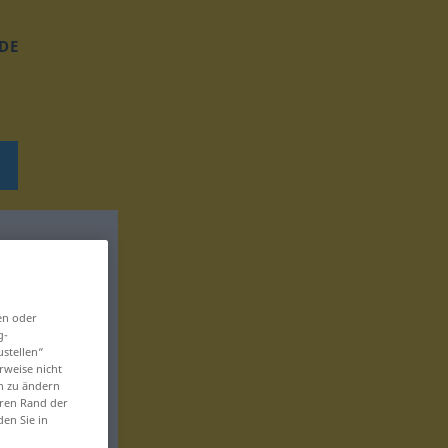
DE
en oder
g-
ustellen“
rweise nicht
en zu ändern
eren Rand der
den Sie in