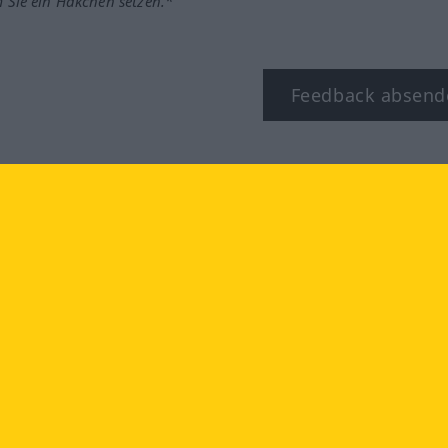
m Sie ein Häkchen setzen.*
Feedback absend
ook
YouTube
Instagram