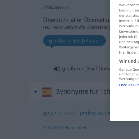
Wir verwend
chinarro
m
kommunizier
der statist
Übersicht aller Übersetzungen
immer auf I
Werbung die
(Für mehr Details die Übersetzung anklicken/an
Einverständ
jederzeit f
größerer BachKiesel
und den Anp
Weitergehen
Hier finden
Wir und 
größerer (Bach)Kiesel
m
Genaue Geol
und/oder Zu
Werbung und
Liste der P
Synonyme für "chinarro"
guijarro
,
canto
,
pedrusco
,
piedra
,
china
,
© OpenThesaurus-es