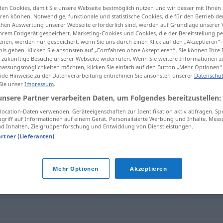
en Cookies, damit Sie unsere Webseite bestmöglich nutzen und wir besser mit Ihnen
en können. Notwendige, funktionale und statistische Cookies, die für den Betrieb d
ischen Auswertung unserer Webseite erforderlich sind, werden auf Grundlage unserer
hrem Endgerät gespeichert. Marketing-Cookies und Cookies, die der Bereitstellung per
nen, werden nur gespeichert, wenn Sie uns durch einen Klick auf den „Akzeptieren“-
tippen)
nis geben. Klicken Sie ansonsten auf „Fortfahren ohne Akzeptieren“. Sie können Ihre 
ür zukünftige Besuche unserer Webseite widerrufen. Wenn Sie weitere Informationen 
assungsmöglichkeiten möchten, klicken Sie einfach auf den Button „Mehr Optionen“
de Hinweise zu der Datenverarbeitung entnehmen Sie ansonsten unserer
Datenschut
 Sie unser
Impressum
.
unsere Partner verarbeiten Daten, um Folgendes bereitzustellen:
chinarro
ocation-Daten verwenden. Geräteeigenschaften zur Identifikation aktiv abfragen. Sp
griff auf Informationen auf einem Gerät. Personalisierte Werbung und Inhalte, Mes
 Inhalten, Zielgruppenforschung und Entwicklung von Dienstleistungen.
artner (Lieferanten)
Mehr Optionen
Akzeptieren
peladilla
,
morro