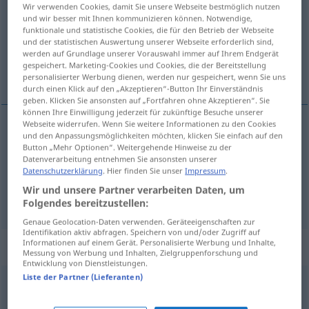
Wir verwenden Cookies, damit Sie unsere Webseite bestmöglich nutzen
und wir besser mit Ihnen kommunizieren können. Notwendige,
Übersicht aller Übersetzungen
funktionale und statistische Cookies, die für den Betrieb der Webseite
(Für mehr Details die Übersetzung anklicken/antippen)
und der statistischen Auswertung unserer Webseite erforderlich sind,
werden auf Grundlage unserer Vorauswahl immer auf Ihrem Endgerät
gespeichert. Marketing-Cookies und Cookies, die der Bereitstellung
gefangen, gefesselt
personalisierter Werbung dienen, werden nur gespeichert, wenn Sie uns
durch einen Klick auf den „Akzeptieren“-Button Ihr Einverständnis
geben. Klicken Sie ansonsten auf „Fortfahren ohne Akzeptieren“. Sie
können Ihre Einwilligung jederzeit für zukünftige Besuche unserer
Webseite widerrufen. Wenn Sie weitere Informationen zu den Cookies
und den Anpassungsmöglichkeiten möchten, klicken Sie einfach auf den
gefangen
cautivo
Button „Mehr Optionen“. Weitergehende Hinweise zu der
Datenverarbeitung entnehmen Sie ansonsten unserer
Datenschutzerklärung
. Hier finden Sie unser
Impressum
.
gefesselt
(
von
)
cautivo
de
FIG
Wir und unsere Partner verarbeiten Daten, um
Folgendes bereitzustellen:
Genaue Geolocation-Daten verwenden. Geräteeigenschaften zur
Identifikation aktiv abfragen. Speichern von und/oder Zugriff auf
Informationen auf einem Gerät. Personalisierte Werbung und Inhalte,
„cautivo“
: masculino
Messung von Werbung und Inhalten, Zielgruppenforschung und
Entwicklung von Dienstleistungen.
Liste der Partner (Lieferanten)
cautivo
[kaŭˈtiβo]
m
,
cautiva
f