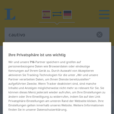
Spanisch-Deutsch Wörterbuch
cautivo
Ihre Privatsphäre ist uns wichtig
Spanisch-Deutsch Übersetzung für
Wir und unsere
716
-Partner speichern und greifen auf
personenbezogene Daten wie Browserdaten oder eindeutige
"cautivo"
Kennungen auf Ihrem Gerät zu. Durch Auswahl von Akzeptieren
aktivieren Sie Tracking-Technologien für die unter „Wir und unsere
Partner verarbeiten Daten, um Ihnen Dienste bereitzustellen“
aufgeführten Zwecke. Wenn Tracker deaktiviert sind, sind manche
"cautivo" Deutsch Übersetzung
Inhalte und Anzeigen möglicherweise nicht mehr so relevant für Sie. Sie
können dieses Menü jederzeit wieder aufrufen, um Ihre Einstellungen zu
ändern oder Ihre Einwilligung zu widerrufen, indem Sie auf den Link
„cautivo“
: adjetivo
Privatsphäre-Einstellungen am unteren Rand der Webseite klicken. Ihre
Einstellungen gelten innerhalb unseres Website. Weitere Informationen
finden Sie in unserer Datenschutzerklärung.
cautivo
[kaŭˈtiβo]
adj