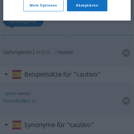
Übersicht aller Übersetzungen
Mehr Optionen
Akzeptieren
(Für mehr Details die Übersetzung anklicken/antippen)
Gefangener
Gefangene(r)
m/f(m)
cautivo
Beispielsätze für "cautivo"
globo
cautivo
Fesselballon
m
Synonyme für "cautivo"