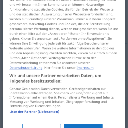
und wir besser mit Ihnen kommunizieren können. Notwendige,
funktionale und statistische Cookies, die für den Betrieb der Webseite
Übersicht aller Übersetzungen
und der statistischen Auswertung unserer Webseite erforderlich sind,
(Für mehr Details die Übersetzung anklicken/antippen)
werden auf Grundlage unserer Vorauswahl immer auf Ihrem Endgerät
gespeichert. Marketing-Cookies und Cookies, die der Bereitstellung
personalisierter Werbung dienen, werden nur gespeichert, wenn Sie uns
sich verheiraten
durch einen Klick auf den „Akzeptieren“-Button Ihr Einverständnis
geben. Klicken Sie ansonsten auf „Fortfahren ohne Akzeptieren“. Sie
können Ihre Einwilligung jederzeit für zukünftige Besuche unserer
Webseite widerrufen. Wenn Sie weitere Informationen zu den Cookies
und den Anpassungsmöglichkeiten möchten, klicken Sie einfach auf den
Button „Mehr Optionen“. Weitergehende Hinweise zu der
(sich ver)heiraten
casarse
Datenverarbeitung entnehmen Sie ansonsten unserer
Datenschutzerklärung
. Hier finden Sie unser
Impressum
.
Wir und unsere Partner verarbeiten Daten, um
Folgendes bereitzustellen:
Beispielsätze für "casarse"
Genaue Geolocation-Daten verwenden. Geräteeigenschaften zur
Identifikation aktiv abfragen. Speichern von und/oder Zugriff auf
Informationen auf einem Gerät. Personalisierte Werbung und Inhalte,
Messung von Werbung und Inhalten, Zielgruppenforschung und
Entwicklung von Dienstleistungen.
casarse por lo
civil
Liste der Partner (Lieferanten)
standesamtlich
heiraten