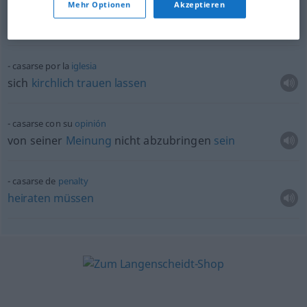
Mehr Optionen
Akzeptieren
casarse
civilmente
sich
standesamtlich
trauen
lassen
casarse por la
iglesia
sich
kirchlich
trauen
lassen
casarse con su
opinión
von seiner
Meinung
nicht abzubringen
sein
casarse de
penalty
heiraten
müssen