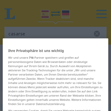
Ihre Privatsphäre ist uns wichtig
Spanisch-Deutsch Wörterbuch
casarse
Wir und unsere
716
-Partner speichern und greifen auf
Spanisch-Deutsch Übersetzung für
personenbezogene Daten wie Browserdaten oder eindeutige
Kennungen auf Ihrem Gerät zu. Durch Auswahl von Akzeptieren
"casarse"
aktivieren Sie Tracking-Technologien für die unter „Wir und unsere
Partner verarbeiten Daten, um Ihnen Dienste bereitzustellen“
aufgeführten Zwecke. Wenn Tracker deaktiviert sind, sind manche
"casarse" Deutsch Übersetzung
Inhalte und Anzeigen möglicherweise nicht mehr so relevant für Sie. Sie
können dieses Menü jederzeit wieder aufrufen, um Ihre Einstellungen zu
ändern oder Ihre Einwilligung zu widerrufen, indem Sie auf den Link
Privatsphäre-Einstellungen am unteren Rand der Webseite klicken. Ihre
„casarse“
: verbo reflexivo
Einstellungen gelten innerhalb unseres Website. Weitere Informationen
finden Sie in unserer Datenschutzerklärung.
casarse
[kaˈsarse]
v/r
Wir verwenden Cookies, damit Sie unsere Webseite bestmöglich nutzen