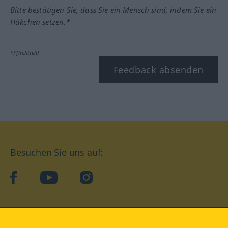
Bitte bestätigen Sie, dass Sie ein Mensch sind, indem Sie ein
Häkchen setzen.*
*Pflichtfeld
Feedback absenden
Besuchen Sie uns auf:
facebook
YouTube
Instagram