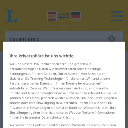
Ihre Privatsphäre ist uns wichtig
Spanisch-Deutsch Wörterbuch
casamiento
Wir und unsere
716
-Partner speichern und greifen auf
Spanisch-Deutsch Übersetzung für
personenbezogene Daten wie Browserdaten oder eindeutige
Kennungen auf Ihrem Gerät zu. Durch Auswahl von Akzeptieren
"casamiento"
aktivieren Sie Tracking-Technologien für die unter „Wir und unsere
Partner verarbeiten Daten, um Ihnen Dienste bereitzustellen“
aufgeführten Zwecke. Wenn Tracker deaktiviert sind, sind manche
Inhalte und Anzeigen möglicherweise nicht mehr so relevant für Sie. Sie
"casamiento" Deutsch Übersetzung
können dieses Menü jederzeit wieder aufrufen, um Ihre Einstellungen zu
ändern oder Ihre Einwilligung zu widerrufen, indem Sie auf den Link
Privatsphäre-Einstellungen am unteren Rand der Webseite klicken. Ihre
„casamiento“
: masculino
Einstellungen gelten innerhalb unseres Website. Weitere Informationen
finden Sie in unserer Datenschutzerklärung.
Wir verwenden Cookies, damit Sie unsere Webseite bestmöglich nutzen
casamiento
[kasaˈmĭento]
m