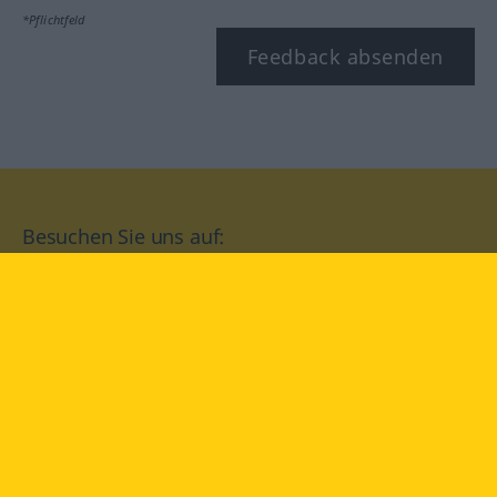
*Pflichtfeld
Feedback absenden
Besuchen Sie uns auf:
facebook
YouTube
Instagram
Langenscheidt
NUTZUNGSBEDINGUNGEN