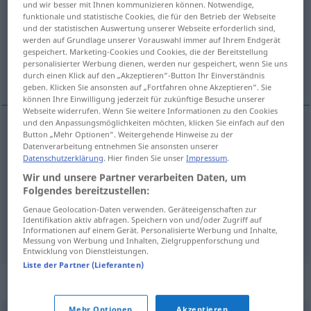
und wir besser mit Ihnen kommunizieren können. Notwendige,
funktionale und statistische Cookies, die für den Betrieb der Webseite
Übersicht aller Übersetzungen
und der statistischen Auswertung unserer Webseite erforderlich sind,
werden auf Grundlage unserer Vorauswahl immer auf Ihrem Endgerät
(Für mehr Details die Übersetzung anklicken/antippen)
gespeichert. Marketing-Cookies und Cookies, die der Bereitstellung
personalisierter Werbung dienen, werden nur gespeichert, wenn Sie uns
Heirat, Hochzeit, Trauung
durch einen Klick auf den „Akzeptieren“-Button Ihr Einverständnis
geben. Klicken Sie ansonsten auf „Fortfahren ohne Akzeptieren“. Sie
können Ihre Einwilligung jederzeit für zukünftige Besuche unserer
Webseite widerrufen. Wenn Sie weitere Informationen zu den Cookies
und den Anpassungsmöglichkeiten möchten, klicken Sie einfach auf den
Button „Mehr Optionen“. Weitergehende Hinweise zu der
Heirat
f
casamiento
Datenverarbeitung entnehmen Sie ansonsten unserer
Datenschutzerklärung
. Hier finden Sie unser
Impressum
.
Hochzeit
f
casamiento
ceremonia
Wir und unsere Partner verarbeiten Daten, um
Folgendes bereitzustellen:
Trauung
f
casamiento
ceremonia
Genaue Geolocation-Daten verwenden. Geräteeigenschaften zur
Identifikation aktiv abfragen. Speichern von und/oder Zugriff auf
Informationen auf einem Gerät. Personalisierte Werbung und Inhalte,
Messung von Werbung und Inhalten, Zielgruppenforschung und
Entwicklung von Dienstleistungen.
Liste der Partner (Lieferanten)
Synonyme für "casamiento"
Mehr Optionen
Akzeptieren