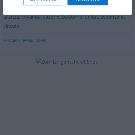
matrimonio
,
boda
,
enlace
,
nupcias
,
connubio
,
himeneo
,
alianza
,
coyunda
,
casorio
,
bodorrio
,
unión
,
esponsales
,
vínculo
© OpenThesaurus-es