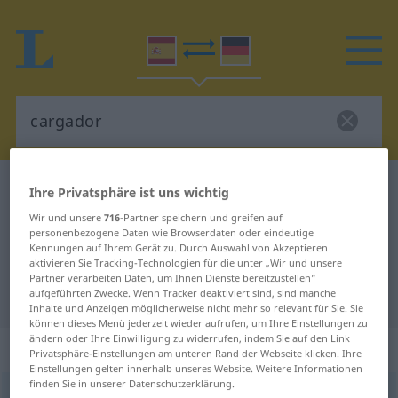
Spanisch-Deutsch Wörterbuch
cargador
Ihre Privatsphäre ist uns wichtig
Spanisch-Deutsch Übersetzung für
Wir und unsere
716
-Partner speichern und greifen auf
personenbezogene Daten wie Browserdaten oder eindeutige
"cargador"
Kennungen auf Ihrem Gerät zu. Durch Auswahl von Akzeptieren
aktivieren Sie Tracking-Technologien für die unter „Wir und unsere
Partner verarbeiten Daten, um Ihnen Dienste bereitzustellen“
aufgeführten Zwecke. Wenn Tracker deaktiviert sind, sind manche
"cargador" Deutsch Übersetzung
Inhalte und Anzeigen möglicherweise nicht mehr so relevant für Sie. Sie
können dieses Menü jederzeit wieder aufrufen, um Ihre Einstellungen zu
ändern oder Ihre Einwilligung zu widerrufen, indem Sie auf den Link
„cargador“
: masculino
Privatsphäre-Einstellungen am unteren Rand der Webseite klicken. Ihre
Einstellungen gelten innerhalb unseres Website. Weitere Informationen
finden Sie in unserer Datenschutzerklärung.
cargador
[karɣaˈðɔr]
m