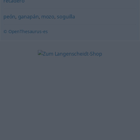
recadero
peón
,
ganapán
,
mozo
,
soguilla
© OpenThesaurus-es