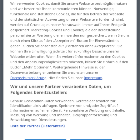
Wir verwenden Cookies, damit Sie unsere Webseite bestmöglich nutzen
und wir besser mit Ihnen kommunizieren können. Notwendige,
Übersicht aller Übersetzungen
funktionale und statistische Cookies, die für den Betrieb der Webseite
(Für mehr Details die Übersetzung anklicken/antippen)
und der statistischen Auswertung unserer Webseite erforderlich sind,
werden auf Grundlage unserer Vorauswahl immer auf Ihrem Endgerät
gespeichert. Marketing-Cookies und Cookies, die der Bereitstellung
Magazin
Ladegerät, Akku, Ladekabel
personalisierter Werbung dienen, werden nur gespeichert, wenn Sie uns
durch einen Klick auf den „Akzeptieren“-Button Ihr Einverständnis
geben. Klicken Sie ansonsten auf „Fortfahren ohne Akzeptieren“. Sie
Verlader
können Ihre Einwilligung jederzeit für zukünftige Besuche unserer
Webseite widerrufen. Wenn Sie weitere Informationen zu den Cookies
und den Anpassungsmöglichkeiten möchten, klicken Sie einfach auf den
Button „Mehr Optionen“. Weitergehende Hinweise zu der
Datenverarbeitung entnehmen Sie ansonsten unserer
Datenschutzerklärung
. Hier finden Sie unser
Impressum
.
Magazin
n
cargador
de un arma
Wir und unsere Partner verarbeiten Daten, um
Folgendes bereitzustellen:
Genaue Geolocation-Daten verwenden. Geräteeigenschaften zur
Ladegerät
n
cargador
ELEC
Identifikation aktiv abfragen. Speichern von und/oder Zugriff auf
Informationen auf einem Gerät. Personalisierte Werbung und Inhalte,
Messung von Werbung und Inhalten, Zielgruppenforschung und
Akku
m
cargador
FAM
Entwicklung von Dienstleistungen.
Liste der Partner (Lieferanten)
Ladekabel
n
cargador
TEL