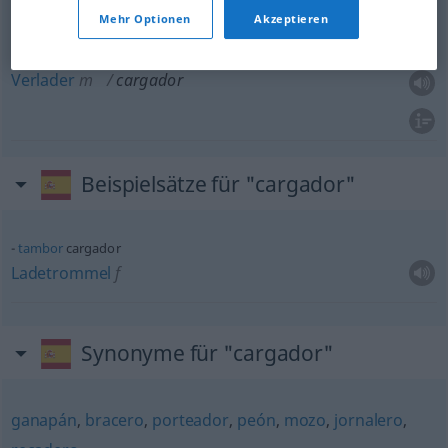
Mehr Optionen
Akzeptieren
Verlader
m
cargador
Beispielsätze für "cargador"
tambor
cargador
Ladetrommel
f
Synonyme für "cargador"
ganapán
,
bracero
,
porteador
,
peón
,
mozo
,
jornalero
,