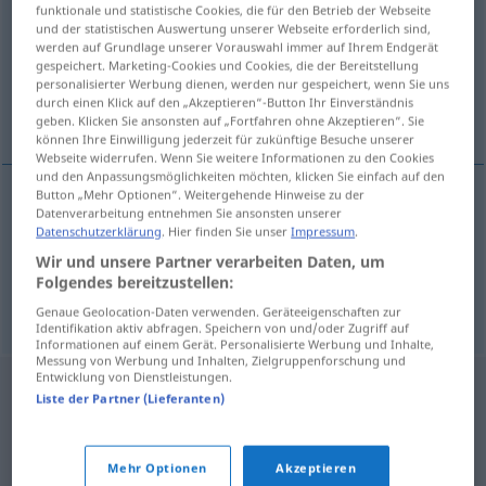
funktionale und statistische Cookies, die für den Betrieb der Webseite
und der statistischen Auswertung unserer Webseite erforderlich sind,
Übersicht aller Übersetzungen
werden auf Grundlage unserer Vorauswahl immer auf Ihrem Endgerät
(Für mehr Details die Übersetzung anklicken/antippen)
gespeichert. Marketing-Cookies und Cookies, die der Bereitstellung
personalisierter Werbung dienen, werden nur gespeichert, wenn Sie uns
durch einen Klick auf den „Akzeptieren“-Button Ihr Einverständnis
Kleingeld
Weihwasserkessel
geben. Klicken Sie ansonsten auf „Fortfahren ohne Akzeptieren“. Sie
können Ihre Einwilligung jederzeit für zukünftige Besuche unserer
Webseite widerrufen. Wenn Sie weitere Informationen zu den Cookies
und den Anpassungsmöglichkeiten möchten, klicken Sie einfach auf den
Button „Mehr Optionen“. Weitergehende Hinweise zu der
Datenverarbeitung entnehmen Sie ansonsten unserer
Kleingeld
n
calderilla
dinero
Datenschutzerklärung
. Hier finden Sie unser
Impressum
.
Wir und unsere Partner verarbeiten Daten, um
Folgendes bereitzustellen:
Weihwasserkessel
m
calderilla
REL
Genaue Geolocation-Daten verwenden. Geräteeigenschaften zur
Identifikation aktiv abfragen. Speichern von und/oder Zugriff auf
Informationen auf einem Gerät. Personalisierte Werbung und Inhalte,
Messung von Werbung und Inhalten, Zielgruppenforschung und
Entwicklung von Dienstleistungen.
Liste der Partner (Lieferanten)
Mehr Optionen
Akzeptieren