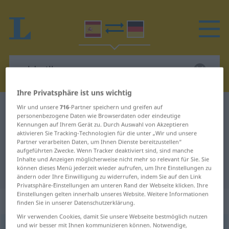
Ihre Privatsphäre ist uns wichtig
Wir und unsere
716
-Partner speichern und greifen auf
Spanisch-Deutsch Wörterbuch
calderilla
personenbezogene Daten wie Browserdaten oder eindeutige
Spanisch-Deutsch Übersetzung für
Kennungen auf Ihrem Gerät zu. Durch Auswahl von Akzeptieren
aktivieren Sie Tracking-Technologien für die unter „Wir und unsere
"calderilla"
Partner verarbeiten Daten, um Ihnen Dienste bereitzustellen“
aufgeführten Zwecke. Wenn Tracker deaktiviert sind, sind manche
Inhalte und Anzeigen möglicherweise nicht mehr so relevant für Sie. Sie
können dieses Menü jederzeit wieder aufrufen, um Ihre Einstellungen zu
"calderilla" Deutsch Übersetzung
ändern oder Ihre Einwilligung zu widerrufen, indem Sie auf den Link
Privatsphäre-Einstellungen am unteren Rand der Webseite klicken. Ihre
Einstellungen gelten innerhalb unseres Website. Weitere Informationen
„calderilla“
: femenino
finden Sie in unserer Datenschutzerklärung.
Wir verwenden Cookies, damit Sie unsere Webseite bestmöglich nutzen
und wir besser mit Ihnen kommunizieren können. Notwendige,
calderilla
[kaldeˈriʎa]
f