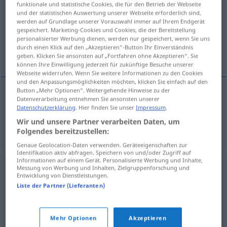
funktionale und statistische Cookies, die für den Betrieb der Webseite
und der statistischen Auswertung unserer Webseite erforderlich sind,
Übersicht aller Übersetzungen
werden auf Grundlage unserer Vorauswahl immer auf Ihrem Endgerät
gespeichert. Marketing-Cookies und Cookies, die der Bereitstellung
(Für mehr Details die Übersetzung anklicken/antippen)
personalisierter Werbung dienen, werden nur gespeichert, wenn Sie uns
durch einen Klick auf den „Akzeptieren“-Button Ihr Einverständnis
Fischtopf, Lammragout
geben. Klicken Sie ansonsten auf „Fortfahren ohne Akzeptieren“. Sie
können Ihre Einwilligung jederzeit für zukünftige Besuche unserer
Webseite widerrufen. Wenn Sie weitere Informationen zu den Cookies
und den Anpassungsmöglichkeiten möchten, klicken Sie einfach auf den
Button „Mehr Optionen“. Weitergehende Hinweise zu der
Datenverarbeitung entnehmen Sie ansonsten unserer
Fischtopf
m
caldereta
de pescado
GASTR
Datenschutzerklärung
. Hier finden Sie unser
Impressum
.
Wir und unsere Partner verarbeiten Daten, um
Lammragout
n
caldereta
de cordero
Folgendes bereitzustellen:
Genaue Geolocation-Daten verwenden. Geräteeigenschaften zur
Identifikation aktiv abfragen. Speichern von und/oder Zugriff auf
Informationen auf einem Gerät. Personalisierte Werbung und Inhalte,
Messung von Werbung und Inhalten, Zielgruppenforschung und
Entwicklung von Dienstleistungen.
Liste der Partner (Lieferanten)
Mehr Optionen
Akzeptieren