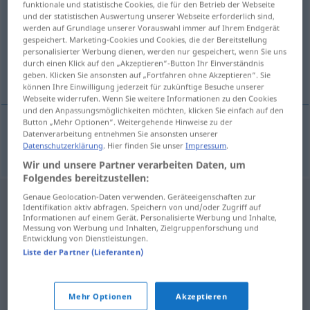
funktionale und statistische Cookies, die für den Betrieb der Webseite
und der statistischen Auswertung unserer Webseite erforderlich sind,
Übersicht aller Übersetzungen
werden auf Grundlage unserer Vorauswahl immer auf Ihrem Endgerät
gespeichert. Marketing-Cookies und Cookies, die der Bereitstellung
(Für mehr Details die Übersetzung anklicken/antippen)
personalisierter Werbung dienen, werden nur gespeichert, wenn Sie uns
durch einen Klick auf den „Akzeptieren“-Button Ihr Einverständnis
willkommen
geben. Klicken Sie ansonsten auf „Fortfahren ohne Akzeptieren“. Sie
können Ihre Einwilligung jederzeit für zukünftige Besuche unserer
Webseite widerrufen. Wenn Sie weitere Informationen zu den Cookies
und den Anpassungsmöglichkeiten möchten, klicken Sie einfach auf den
Button „Mehr Optionen“. Weitergehende Hinweise zu der
Datenverarbeitung entnehmen Sie ansonsten unserer
willkommen
bienvenido
Datenschutzerklärung
. Hier finden Sie unser
Impressum
.
Wir und unsere Partner verarbeiten Daten, um
Folgendes bereitzustellen:
Genaue Geolocation-Daten verwenden. Geräteeigenschaften zur
Identifikation aktiv abfragen. Speichern von und/oder Zugriff auf
Informationen auf einem Gerät. Personalisierte Werbung und Inhalte,
Messung von Werbung und Inhalten, Zielgruppenforschung und
Entwicklung von Dienstleistungen.
Liste der Partner (Lieferanten)
Mehr Optionen
Akzeptieren