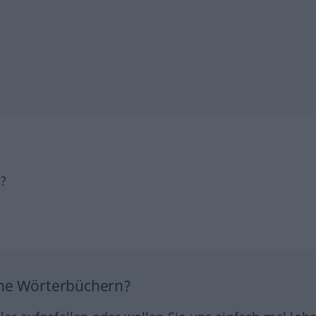
h?
ine Wörterbüchern?