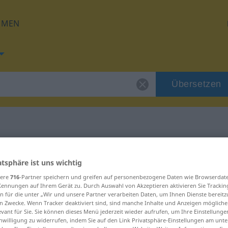
HMEN
Übersetzen
 für "becerro"
atsphäre ist uns wichtig
sere
716
-Partner speichern und greifen auf personenbezogene Daten wie Browserdat
g
Kennungen auf Ihrem Gerät zu. Durch Auswahl von Akzeptieren aktivieren Sie Trackin
n für die unter „Wir und unsere Partner verarbeiten Daten, um Ihnen Dienste bereitz
n Zwecke. Wenn Tracker deaktiviert sind, sind manche Inhalte und Anzeigen mögliche
evant für Sie. Sie können dieses Menü jederzeit wieder aufrufen, um Ihre Einstellung
inwilligung zu widerrufen, indem Sie auf den Link Privatsphäre-Einstellungen am unt