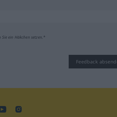
m Sie ein Häkchen setzen.*
Feedback absend
ook
YouTube
Instagram