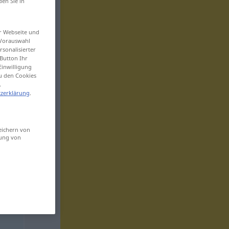
den Sie in
er Webseite und
 Vorauswahl
sonalisierter
Button Ihr
Einwilligung
zu den Cookies
.
zerklärung
.
eichern von
sung von