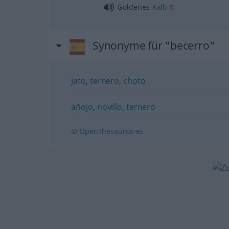
n
Goldenes
Kalb
Synonyme für "becerro"
jato
,
ternero
,
choto
añojo
,
novillo
,
ternero
© OpenThesaurus-es