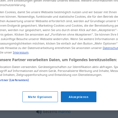
cken. Ihre Einstellungen gelten innerhalb unseres Website. Weitere Informationen fin
enschutzerklärung.
en Cookies, damit Sie unsere Webseite bestmöglich nutzen und wir besser mit Ihnen
en können. Notwendige, funktionale und statistische Cookies, die für den Betrieb d
ischen Auswertung unserer Webseite erforderlich sind, werden auf Grundlage unserer
tippen)
hrem Endgerät gespeichert. Marketing-Cookies und Cookies, die der Bereitstellung per
nen, werden nur gespeichert, wenn Sie uns durch einen Klick auf den „Akzeptieren“-
nis geben. Klicken Sie ansonsten auf „Fortfahren ohne Akzeptieren“. Sie können Ihre 
ür zukünftige Besuche unserer Webseite widerrufen. Wenn Sie weitere Informationen 
assungsmöglichkeiten möchten, klicken Sie einfach auf den Button „Mehr Optionen“
de Hinweise zu der Datenverarbeitung entnehmen Sie ansonsten unserer
Datenschut
 Sie unser
Impressum
.
becerro
(≈ ternero)
unsere Partner verarbeiten Daten, um Folgendes bereitzustellen:
ocation-Daten verwenden. Geräteeigenschaften zur Identifikation aktiv abfragen. Sp
griff auf Informationen auf einem Gerät. Personalisierte Werbung und Inhalte, Mes
becerro
(≈ toro joven)
 Inhalten, Zielgruppenforschung und Entwicklung von Dienstleistungen.
artner (Lieferanten)
becerro
piel
Mehr Optionen
Akzeptieren
becerro
marino