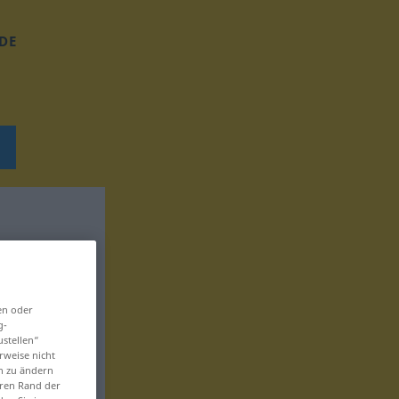
DE
en oder
g-
ustellen“
rweise nicht
en zu ändern
eren Rand der