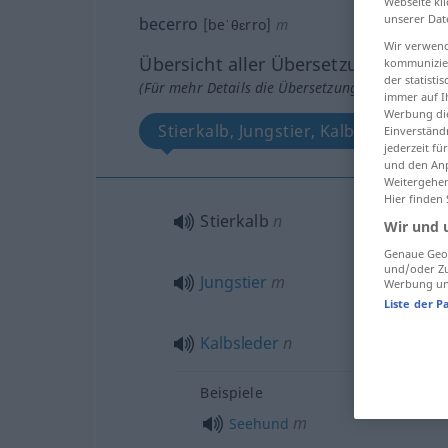
Webseite kli
unserer Dat
becerro
[beˈθɛrro]
m
Wir verwend
Übersicht aller Übersetzungen
kommunizier
der statist
(Für mehr Details die Übersetzung anklicken/an
immer auf I
Werbung die
Stierkalb, Jungstier, Kalbsleder
Einverständ
jederzeit f
und den Anp
Weitergehen
Hier finden
Stierkalb
n
Wir und 
Genaue Geol
und/oder Zu
Jungstier
m
Werbung und
Liste der P
Kalbsleder
n
Beispiele
m
Seehund