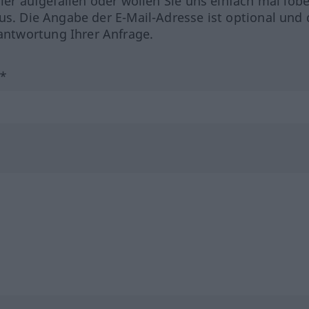
hler aufgefallen oder wollen Sie uns einfach mal lob
us. Die Angabe der E-Mail-Adresse ist optional und 
ntwortung Ihrer Anfrage.
?*