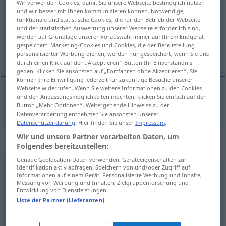
Wir verwenden Cookies, damit Sie unsere Webseite bestmöglich nutzen
und wir besser mit Ihnen kommunizieren können. Notwendige,
Übersicht aller Übersetzungen
funktionale und statistische Cookies, die für den Betrieb der Webseite
und der statistischen Auswertung unserer Webseite erforderlich sind,
(Für mehr Details die Übersetzung anklicken/antippen)
werden auf Grundlage unserer Vorauswahl immer auf Ihrem Endgerät
gespeichert. Marketing-Cookies und Cookies, die der Bereitstellung
falb
personalisierter Werbung dienen, werden nur gespeichert, wenn Sie uns
durch einen Klick auf den „Akzeptieren“-Button Ihr Einverständnis
geben. Klicken Sie ansonsten auf „Fortfahren ohne Akzeptieren“. Sie
können Ihre Einwilligung jederzeit für zukünftige Besuche unserer
Webseite widerrufen. Wenn Sie weitere Informationen zu den Cookies
und den Anpassungsmöglichkeiten möchten, klicken Sie einfach auf den
falb
bayo
caballo
Button „Mehr Optionen“. Weitergehende Hinweise zu der
Datenverarbeitung entnehmen Sie ansonsten unserer
Datenschutzerklärung
. Hier finden Sie unser
Impressum
.
Wir und unsere Partner verarbeiten Daten, um
„bayo“
: masculino
Folgendes bereitzustellen:
Genaue Geolocation-Daten verwenden. Geräteeigenschaften zur
Identifikation aktiv abfragen. Speichern von und/oder Zugriff auf
bayo
[ˈbajo]
m
Informationen auf einem Gerät. Personalisierte Werbung und Inhalte,
Messung von Werbung und Inhalten, Zielgruppenforschung und
Übersicht aller Übersetzungen
Entwicklung von Dienstleistungen.
Liste der Partner (Lieferanten)
(Für mehr Details die Übersetzung anklicken/antippen)
Falber