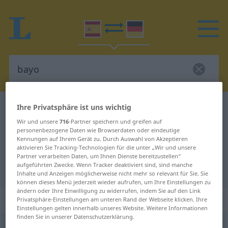
Ihre Privatsphäre ist uns wichtig
Spanisch-Deutsch Wörterbuch
bayo
Spanisch-Deutsch Übersetzung für
Wir und unsere
716
-Partner speichern und greifen auf
personenbezogene Daten wie Browserdaten oder eindeutige
"bayo"
Kennungen auf Ihrem Gerät zu. Durch Auswahl von Akzeptieren
aktivieren Sie Tracking-Technologien für die unter „Wir und unsere
Partner verarbeiten Daten, um Ihnen Dienste bereitzustellen“
aufgeführten Zwecke. Wenn Tracker deaktiviert sind, sind manche
"bayo" Deutsch Übersetzung
Inhalte und Anzeigen möglicherweise nicht mehr so relevant für Sie. Sie
können dieses Menü jederzeit wieder aufrufen, um Ihre Einstellungen zu
ändern oder Ihre Einwilligung zu widerrufen, indem Sie auf den Link
„bayo“
: adjetivo
Privatsphäre-Einstellungen am unteren Rand der Webseite klicken. Ihre
Einstellungen gelten innerhalb unseres Website. Weitere Informationen
finden Sie in unserer Datenschutzerklärung.
bayo
[ˈbajo]
adj