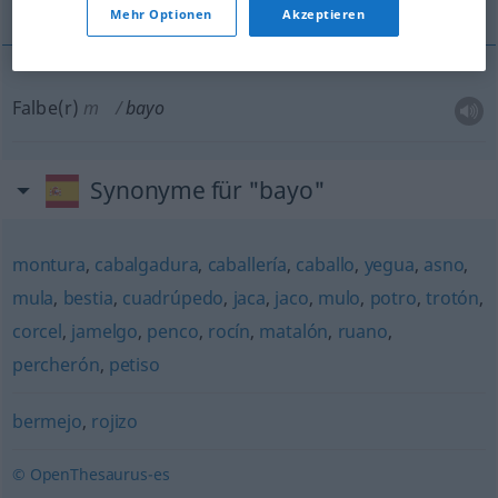
Mehr Optionen
Akzeptieren
Falbe(r)
m
bayo
Synonyme für "bayo"
montura
,
cabalgadura
,
caballería
,
caballo
,
yegua
,
asno
,
mula
,
bestia
,
cuadrúpedo
,
jaca
,
jaco
,
mulo
,
potro
,
trotón
,
corcel
,
jamelgo
,
penco
,
rocín
,
matalón
,
ruano
,
percherón
,
petiso
bermejo
,
rojizo
© OpenThesaurus-es