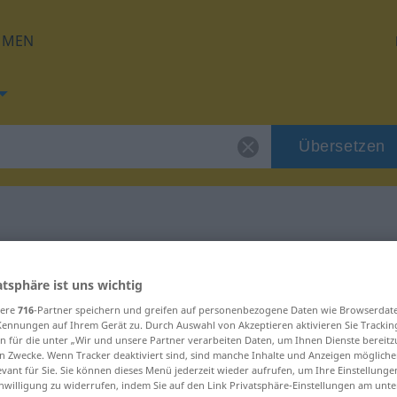
HMEN
Übersetzen
 für "batiente"
atsphäre ist uns wichtig
sere
716
-Partner speichern und greifen auf personenbezogene Daten wie Browserdat
ng
Kennungen auf Ihrem Gerät zu. Durch Auswahl von Akzeptieren aktivieren Sie Trackin
n für die unter „Wir und unsere Partner verarbeiten Daten, um Ihnen Dienste bereitz
n Zwecke. Wenn Tracker deaktiviert sind, sind manche Inhalte und Anzeigen mögliche
evant für Sie. Sie können dieses Menü jederzeit wieder aufrufen, um Ihre Einstellung
inwilligung zu widerrufen, indem Sie auf den Link Privatsphäre-Einstellungen am unt