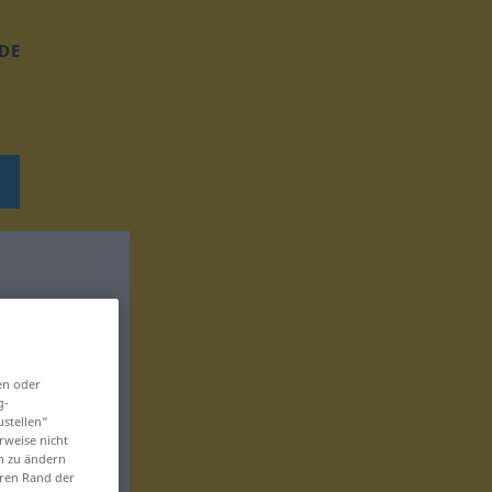
DE
en oder
g-
ustellen“
rweise nicht
en zu ändern
eren Rand der