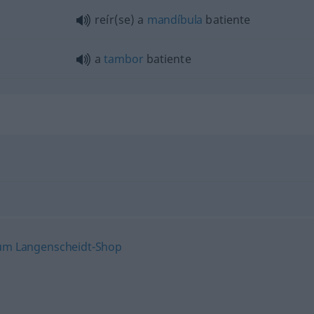
reír(se) a
mandíbula
batiente
a
tambor
batiente