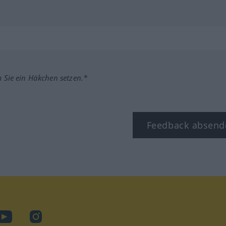
m Sie ein Häkchen setzen.*
Feedback absend
ook
YouTube
Instagram