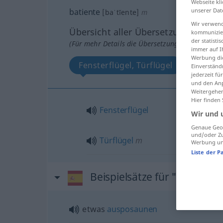
Webseite kli
batiente
unserer Dat
[baˈtĭente]
m
Wir verwend
Übersicht aller Übersetzungen
kommunizier
der statist
(Für mehr Details die Übersetzung anklicken/an
immer auf I
Werbung die
Fensterflügel, Türflügel
Einverständ
jederzeit f
und den Anp
Weitergehen
Hier finden
Fensterflügel
Wir und 
Genaue Geol
und/oder Zu
Türflügel
m
Werbung und
Liste der P
Beispielsätze für "batiente"
etwas
ausposaunen