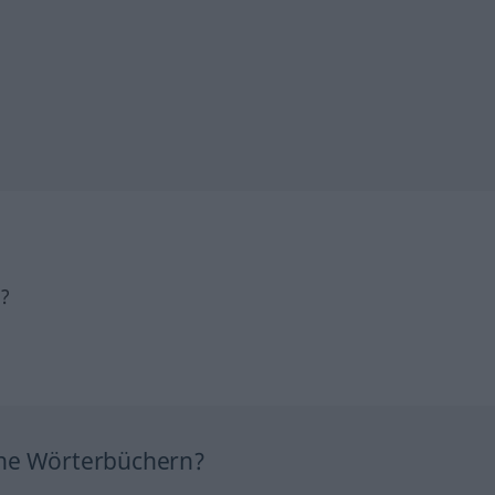
h?
ine Wörterbüchern?