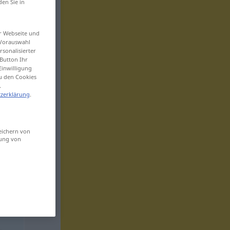
den Sie in
er Webseite und
 Vorauswahl
sonalisierter
Button Ihr
Einwilligung
zu den Cookies
.
zerklärung
.
eichern von
sung von