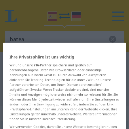
Ihre Privatsphäre ist uns wichtig
Spanisch-Deutsch Wörterbuch
batea
Wir und unsere
716
-Partner speichern und greifen auf
Spanisch-Deutsch Übersetzung für
personenbezogene Daten wie Browserdaten oder eindeutige
Kennungen auf Ihrem Gerät zu. Durch Auswahl von Akzeptieren
"batea"
aktivieren Sie Tracking-Technologien für die unter „Wir und unsere
Partner verarbeiten Daten, um Ihnen Dienste bereitzustellen“
aufgeführten Zwecke. Wenn Tracker deaktiviert sind, sind manche
Inhalte und Anzeigen möglicherweise nicht mehr so relevant für Sie. Sie
"batea" Deutsch Übersetzung
können dieses Menü jederzeit wieder aufrufen, um Ihre Einstellungen zu
ändern oder Ihre Einwilligung zu widerrufen, indem Sie auf den Link
Privatsphäre-Einstellungen am unteren Rand der Webseite klicken. Ihre
„batea“
: femenino
Einstellungen gelten innerhalb unseres Website. Weitere Informationen
finden Sie in unserer Datenschutzerklärung.
Wir verwenden Cookies, damit Sie unsere Webseite bestmöglich nutzen
batea
[baˈtea]
f