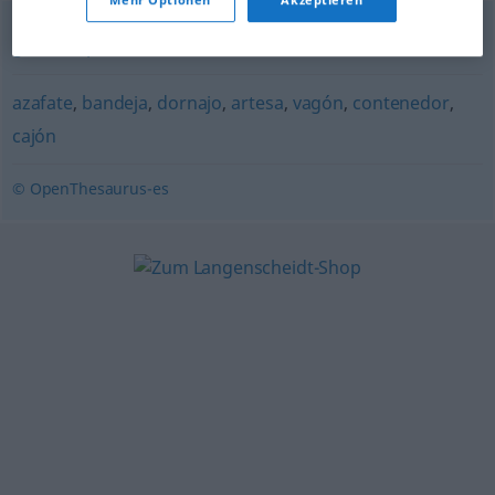
gamella
,
pila
,
artesa
,
cubo
,
cuenco
azafate
,
bandeja
,
dornajo
,
artesa
,
vagón
,
contenedor
,
cajón
© OpenThesaurus-es