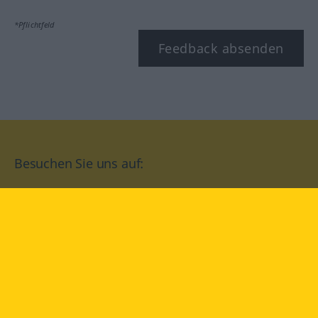
*Pflichtfeld
Feedback absenden
Besuchen Sie uns auf:
facebook
YouTube
Instagram
Langenscheidt