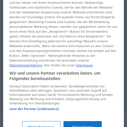
und wir besser mit Ihnen kommunizieren können. Notwendige,
funktionale und statistische Cookies, die für den Betrieb der Webseite
Übersicht aller Übersetzungen
und der statistischen Auswertung unserer Webseite erforderlich sind,
werden auf Grundlage unserer Vorauswahl immer auf Ihrem Endgerät
(Für mehr Details die Übersetzung anklicken/antippen)
gespeichert. Marketing-Cookies und Cookies, die der Bereitstellung
personalisierter Werbung dienen, werden nur gespeichert, wenn Sie uns
Tablett, Plattformwagen, Prahm, Waschtrog
durch einen Klick auf den „Akzeptieren“-Button Ihr Einverständnis
geben. Klicken Sie ansonsten auf „Fortfahren ohne Akzeptieren“. Sie
können Ihre Einwilligung jederzeit für zukünftige Besuche unserer
Webseite widerrufen. Wenn Sie weitere Informationen zu den Cookies
und den Anpassungsmöglichkeiten möchten, klicken Sie einfach auf den
Button „Mehr Optionen“. Weitergehende Hinweise zu der
Tablett
n
batea
Datenverarbeitung entnehmen Sie ansonsten unserer
Datenschutzerklärung
. Hier finden Sie unser
Impressum
.
Plattformwagen
m
batea
Wir und unsere Partner verarbeiten Daten, um
FERR
Folgendes bereitzustellen:
Prahm
m
batea
MAR
Genaue Geolocation-Daten verwenden. Geräteeigenschaften zur
Identifikation aktiv abfragen. Speichern von und/oder Zugriff auf
Informationen auf einem Gerät. Personalisierte Werbung und Inhalte,
Waschtrog
m
batea
Messung von Werbung und Inhalten, Zielgruppenforschung und
AM
Entwicklung von Dienstleistungen.
Liste der Partner (Lieferanten)
Synonyme für "batea"
Mehr Optionen
Akzeptieren