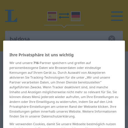
Ihre Privatsphäre ist uns wichtig
Spanisch-Deutsch Wörterbuch
baldosa
Wir und unsere
716
-Partner speichern und greifen auf
personenbezogene Daten wie Browserdaten oder eindeutige
Spanisch-Deutsch Übersetzung für
Kennungen auf Ihrem Gerät zu. Durch Auswahl von Akzeptieren
"baldosa"
aktivieren Sie Tracking-Technologien für die unter „Wir und unsere
Partner verarbeiten Daten, um Ihnen Dienste bereitzustellen“
aufgeführten Zwecke. Wenn Tracker deaktiviert sind, sind manche
Inhalte und Anzeigen möglicherweise nicht mehr so relevant für Sie. Sie
"baldosa" Deutsch Übersetzung
können dieses Menü jederzeit wieder aufrufen, um Ihre Einstellungen zu
ändern oder Ihre Einwilligung zu widerrufen, indem Sie auf den Link
Privatsphäre-Einstellungen am unteren Rand der Webseite klicken. Ihre
„baldosa“
: femenino
Einstellungen gelten innerhalb unseres Website. Weitere Informationen
finden Sie in unserer Datenschutzerklärung.
Wir verwenden Cookies, damit Sie unsere Webseite bestmöglich nutzen
baldosa
[balˈdosa]
f