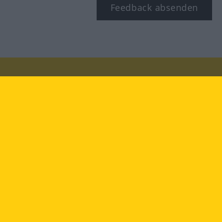
Feedback absenden
Besuchen Sie uns auf:
facebook
YouTube
Instagram
Langenscheidt
NUTZUNGSBEDINGUNGEN
DATENSCHUTZBESTIMMUNGEN