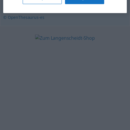
azulejo
,
baldosín
© OpenThesaurus-es