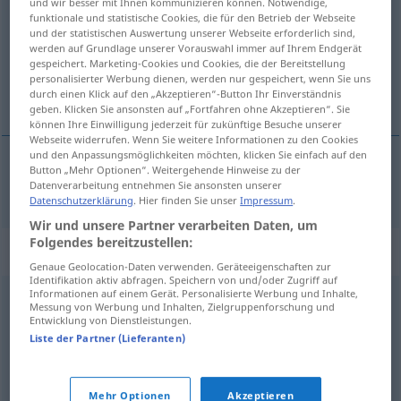
und wir besser mit Ihnen kommunizieren können. Notwendige,
funktionale und statistische Cookies, die für den Betrieb der Webseite
Übersicht aller Übersetzungen
und der statistischen Auswertung unserer Webseite erforderlich sind,
werden auf Grundlage unserer Vorauswahl immer auf Ihrem Endgerät
(Für mehr Details die Übersetzung anklicken/antippen)
gespeichert. Marketing-Cookies und Cookies, die der Bereitstellung
personalisierter Werbung dienen, werden nur gespeichert, wenn Sie uns
Boden-Fliese
durch einen Klick auf den „Akzeptieren“-Button Ihr Einverständnis
geben. Klicken Sie ansonsten auf „Fortfahren ohne Akzeptieren“. Sie
können Ihre Einwilligung jederzeit für zukünftige Besuche unserer
Webseite widerrufen. Wenn Sie weitere Informationen zu den Cookies
und den Anpassungsmöglichkeiten möchten, klicken Sie einfach auf den
Button „Mehr Optionen“. Weitergehende Hinweise zu der
(Boden-)Fliese
f
baldosa
Datenverarbeitung entnehmen Sie ansonsten unserer
Datenschutzerklärung
. Hier finden Sie unser
Impressum
.
Wir und unsere Partner verarbeiten Daten, um
Folgendes bereitzustellen:
Synonyme für "baldosa"
Genaue Geolocation-Daten verwenden. Geräteeigenschaften zur
Identifikation aktiv abfragen. Speichern von und/oder Zugriff auf
Informationen auf einem Gerät. Personalisierte Werbung und Inhalte,
Messung von Werbung und Inhalten, Zielgruppenforschung und
mosaico
,
baldosín
,
alicatado
,
azulejo
,
cerámica
,
Entwicklung von Dienstleistungen.
azulejería
Liste der Partner (Lieferanten)
ladrillo
,
adobe
,
rasilla
,
teja
,
tocho
,
tesela
,
briqueta
,
Mehr Optionen
Akzeptieren