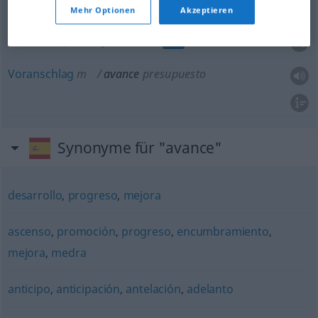
Mehr Optionen
Akzeptieren
(Zwischen)Bilanz
f
avance
balance
COM
Voranschlag
m
avance
presupuesto
Synonyme für "avance"
desarrollo
,
progreso
,
mejora
ascenso
,
promoción
,
progreso
,
encumbramiento
,
mejora
,
medra
anticipo
,
anticipación
,
antelación
,
adelanto