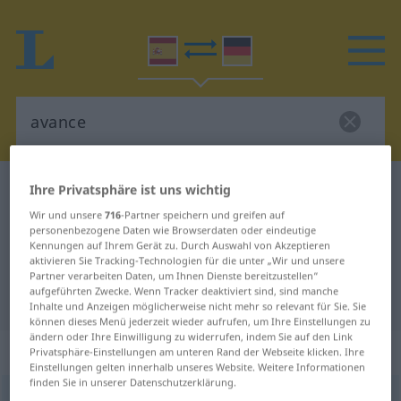
Ihre Privatsphäre ist uns wichtig
Spanisch-Deutsch Wörterbuch
avance
Spanisch-Deutsch Übersetzung für
Wir und unsere
716
-Partner speichern und greifen auf
personenbezogene Daten wie Browserdaten oder eindeutige
"avance"
Kennungen auf Ihrem Gerät zu. Durch Auswahl von Akzeptieren
aktivieren Sie Tracking-Technologien für die unter „Wir und unsere
Partner verarbeiten Daten, um Ihnen Dienste bereitzustellen“
aufgeführten Zwecke. Wenn Tracker deaktiviert sind, sind manche
"avance" Deutsch Übersetzung
Inhalte und Anzeigen möglicherweise nicht mehr so relevant für Sie. Sie
können dieses Menü jederzeit wieder aufrufen, um Ihre Einstellungen zu
ändern oder Ihre Einwilligung zu widerrufen, indem Sie auf den Link
„avance“
: masculino
Privatsphäre-Einstellungen am unteren Rand der Webseite klicken. Ihre
Einstellungen gelten innerhalb unseres Website. Weitere Informationen
finden Sie in unserer Datenschutzerklärung.
avance
[aˈβanθe]
m