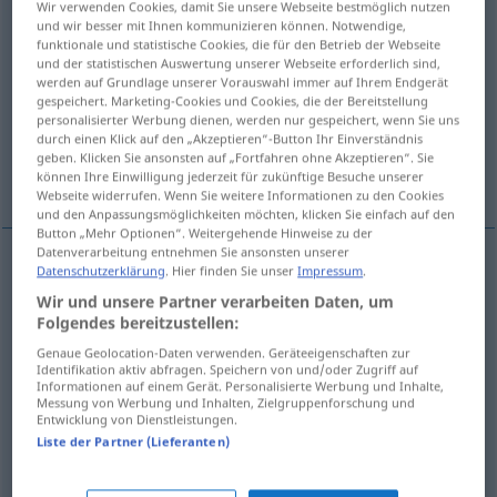
Wir verwenden Cookies, damit Sie unsere Webseite bestmöglich nutzen
und wir besser mit Ihnen kommunizieren können. Notwendige,
Übersicht aller Übersetzungen
funktionale und statistische Cookies, die für den Betrieb der Webseite
und der statistischen Auswertung unserer Webseite erforderlich sind,
(Für mehr Details die Übersetzung anklicken/antippen)
werden auf Grundlage unserer Vorauswahl immer auf Ihrem Endgerät
gespeichert. Marketing-Cookies und Cookies, die der Bereitstellung
Vorrücken, Fortschritt, Vorschau, Vormarsch
personalisierter Werbung dienen, werden nur gespeichert, wenn Sie uns
durch einen Klick auf den „Akzeptieren“-Button Ihr Einverständnis
geben. Klicken Sie ansonsten auf „Fortfahren ohne Akzeptieren“. Sie
Zwischenbilanz, Voranschlag
können Ihre Einwilligung jederzeit für zukünftige Besuche unserer
Webseite widerrufen. Wenn Sie weitere Informationen zu den Cookies
und den Anpassungsmöglichkeiten möchten, klicken Sie einfach auf den
Button „Mehr Optionen“. Weitergehende Hinweise zu der
Datenverarbeitung entnehmen Sie ansonsten unserer
Datenschutzerklärung
. Hier finden Sie unser
Impressum
.
Vorrücken
n
avance
Wir und unsere Partner verarbeiten Daten, um
Folgendes bereitzustellen:
Vormarsch
m
avance
Genaue Geolocation-Daten verwenden. Geräteeigenschaften zur
Identifikation aktiv abfragen. Speichern von und/oder Zugriff auf
Informationen auf einem Gerät. Personalisierte Werbung und Inhalte,
Fortschritt
m
avance
FIG
Messung von Werbung und Inhalten, Zielgruppenforschung und
Entwicklung von Dienstleistungen.
Liste der Partner (Lieferanten)
Vorschau
f
avance
FILM
TV