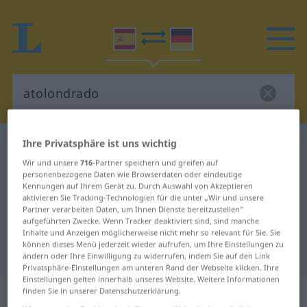
Ihre Privatsphäre ist uns wichtig
Spanisch-Deutsch Wörterbuch
atolondrado
Wir und unsere
716
-Partner speichern und greifen auf
Spanisch-Deutsch Übersetzung für
personenbezogene Daten wie Browserdaten oder eindeutige
"atolondrado"
Kennungen auf Ihrem Gerät zu. Durch Auswahl von Akzeptieren
aktivieren Sie Tracking-Technologien für die unter „Wir und unsere
Partner verarbeiten Daten, um Ihnen Dienste bereitzustellen“
aufgeführten Zwecke. Wenn Tracker deaktiviert sind, sind manche
"atolondrado" Deutsch
Inhalte und Anzeigen möglicherweise nicht mehr so relevant für Sie. Sie
können dieses Menü jederzeit wieder aufrufen, um Ihre Einstellungen zu
Übersetzung
ändern oder Ihre Einwilligung zu widerrufen, indem Sie auf den Link
Privatsphäre-Einstellungen am unteren Rand der Webseite klicken. Ihre
Einstellungen gelten innerhalb unseres Website. Weitere Informationen
„atolondrado“
: adjetivo
finden Sie in unserer Datenschutzerklärung.