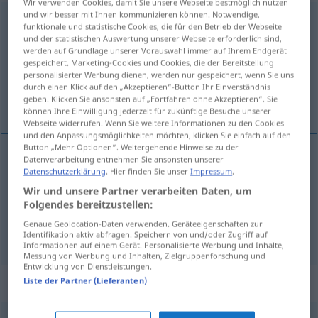
Wir verwenden Cookies, damit Sie unsere Webseite bestmöglich nutzen
und wir besser mit Ihnen kommunizieren können. Notwendige,
ð
atolondrado
[atolɔnˈdra
o]
adj
funktionale und statistische Cookies, die für den Betrieb der Webseite
und der statistischen Auswertung unserer Webseite erforderlich sind,
Übersicht aller Übersetzungen
werden auf Grundlage unserer Vorauswahl immer auf Ihrem Endgerät
gespeichert. Marketing-Cookies und Cookies, die der Bereitstellung
(Für mehr Details die Übersetzung anklicken/antippen)
personalisierter Werbung dienen, werden nur gespeichert, wenn Sie uns
durch einen Klick auf den „Akzeptieren“-Button Ihr Einverständnis
unbesonnen, unvernünftig, leichtsinnig
geben. Klicken Sie ansonsten auf „Fortfahren ohne Akzeptieren“. Sie
können Ihre Einwilligung jederzeit für zukünftige Besuche unserer
Webseite widerrufen. Wenn Sie weitere Informationen zu den Cookies
und den Anpassungsmöglichkeiten möchten, klicken Sie einfach auf den
Button „Mehr Optionen“. Weitergehende Hinweise zu der
Datenverarbeitung entnehmen Sie ansonsten unserer
Datenschutzerklärung
. Hier finden Sie unser
Impressum
.
unbesonnen
,
unvernünftig
atolondrado
(≈
Wir und unsere Partner verarbeiten Daten, um
imprudente)
Folgendes bereitzustellen:
Genaue Geolocation-Daten verwenden. Geräteeigenschaften zur
leichtsinnig
atolondrado
(≈ despreocupado)
Identifikation aktiv abfragen. Speichern von und/oder Zugriff auf
Informationen auf einem Gerät. Personalisierte Werbung und Inhalte,
Messung von Werbung und Inhalten, Zielgruppenforschung und
Entwicklung von Dienstleistungen.
Synonyme für "atolondrado"
Liste der Partner (Lieferanten)