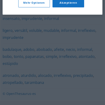
Mehr Optionen
Akzeptieren
mamarracho
,
adefesio
,
esperpento
,
facha
,
piltrafa
,
alocado
,
botarate
,
tarambana
,
irreflexivo
,
aturdido
,
insensato
,
imprudente
,
informal
ligero
,
versátil
,
voluble
,
mudable
,
informal
,
irreflexivo
,
imprudente
badulaque
,
adobo
,
abobado
,
afeite
,
necio
,
informal
,
bobo
,
tonto
,
papanatas
,
simple
,
irreflexivo
,
atontado
,
estúpido
atronado
,
aturdido
,
alocado
,
irreflexivo
,
precipitado
,
atropellado
,
tarambana
© OpenThesaurus-es