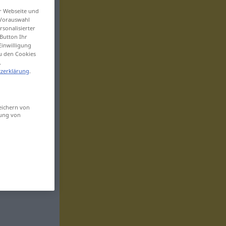
er Webseite und
 Vorauswahl
sonalisierter
Button Ihr
Einwilligung
zu den Cookies
.
zerklärung
.
eichern von
sung von