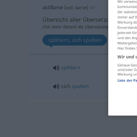
Wir verwend
astillarse
kommunizier
[astiˈʎarse]
v/r
der statist
immer auf I
Übersicht aller Übersetzungen
Werbung die
(Für mehr Details die Übersetzung anklicken/an
Einverständ
jederzeit f
und den Anp
splittern, sich spalten
Weitergehen
Hier finden
Wir und 
Genaue Geol
splittern
und/oder Zu
Werbung und
Liste der P
sich
spalten