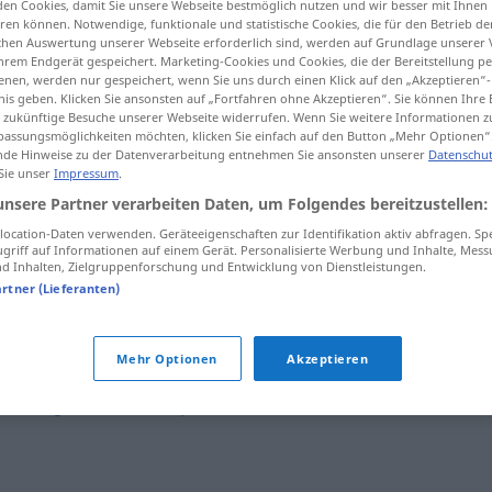
en Cookies, damit Sie unsere Webseite bestmöglich nutzen und wir besser mit Ihnen
en können. Notwendige, funktionale und statistische Cookies, die für den Betrieb d
ischen Auswertung unserer Webseite erforderlich sind, werden auf Grundlage unserer
hrem Endgerät gespeichert. Marketing-Cookies und Cookies, die der Bereitstellung per
nen, werden nur gespeichert, wenn Sie uns durch einen Klick auf den „Akzeptieren“-
tippen)
nis geben. Klicken Sie ansonsten auf „Fortfahren ohne Akzeptieren“. Sie können Ihre 
ür zukünftige Besuche unserer Webseite widerrufen. Wenn Sie weitere Informationen 
assungsmöglichkeiten möchten, klicken Sie einfach auf den Button „Mehr Optionen“
de Hinweise zu der Datenverarbeitung entnehmen Sie ansonsten unserer
Datenschut
 Sie unser
Impressum
.
unsere Partner verarbeiten Daten, um Folgendes bereitzustellen:
ocation-Daten verwenden. Geräteeigenschaften zur Identifikation aktiv abfragen. Sp
astillarse
griff auf Informationen auf einem Gerät. Personalisierte Werbung und Inhalte, Mes
 Inhalten, Zielgruppenforschung und Entwicklung von Dienstleistungen.
artner (Lieferanten)
astillarse
madera
Mehr Optionen
Akzeptieren