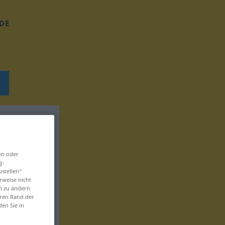
DE
en oder
g-
ustellen“
rweise nicht
en zu ändern
eren Rand der
den Sie in