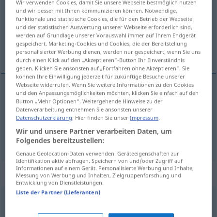
Wir verwenden Cookies, damit Sie unsere Webseite bestmöglich nutzen
und wir besser mit Ihnen kommunizieren können. Notwendige,
Übersicht aller Übersetzungen
funktionale und statistische Cookies, die für den Betrieb der Webseite
und der statistischen Auswertung unserer Webseite erforderlich sind,
(Für mehr Details die Übersetzung anklicken/antippen)
werden auf Grundlage unserer Vorauswahl immer auf Ihrem Endgerät
gespeichert. Marketing-Cookies und Cookies, die der Bereitstellung
Splitter, Span
personalisierter Werbung dienen, werden nur gespeichert, wenn Sie uns
durch einen Klick auf den „Akzeptieren“-Button Ihr Einverständnis
geben. Klicken Sie ansonsten auf „Fortfahren ohne Akzeptieren“. Sie
können Ihre Einwilligung jederzeit für zukünftige Besuche unserer
Webseite widerrufen. Wenn Sie weitere Informationen zu den Cookies
und den Anpassungsmöglichkeiten möchten, klicken Sie einfach auf den
Splitter
m
astilla
de cristal
Button „Mehr Optionen“. Weitergehende Hinweise zu der
Datenverarbeitung entnehmen Sie ansonsten unserer
Datenschutzerklärung
. Hier finden Sie unser
Impressum
.
Span
m
astilla
de madera
Wir und unsere Partner verarbeiten Daten, um
Folgendes bereitzustellen:
Genaue Geolocation-Daten verwenden. Geräteeigenschaften zur
Identifikation aktiv abfragen. Speichern von und/oder Zugriff auf
Informationen auf einem Gerät. Personalisierte Werbung und Inhalte,
Beispielsätze für "astilla"
Messung von Werbung und Inhalten, Zielgruppenforschung und
Entwicklung von Dienstleistungen.
Liste der Partner (Lieferanten)
f
astilla
-a