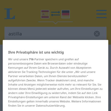
Ihre Privatsphäre ist uns wichtig
Spanisch-Deutsch Wörterbuch
astilla
Spanisch-Deutsch Übersetzung für
Wir und unsere
716
-Partner speichern und greifen auf
personenbezogene Daten wie Browserdaten oder eindeutige
"astilla"
Kennungen auf Ihrem Gerät zu. Durch Auswahl von Akzeptieren
aktivieren Sie Tracking-Technologien für die unter „Wir und unsere
Partner verarbeiten Daten, um Ihnen Dienste bereitzustellen“
aufgeführten Zwecke. Wenn Tracker deaktiviert sind, sind manche
"astilla" Deutsch Übersetzung
Inhalte und Anzeigen möglicherweise nicht mehr so relevant für Sie. Sie
können dieses Menü jederzeit wieder aufrufen, um Ihre Einstellungen zu
ändern oder Ihre Einwilligung zu widerrufen, indem Sie auf den Link
„astilla“
: femenino
Privatsphäre-Einstellungen am unteren Rand der Webseite klicken. Ihre
Einstellungen gelten innerhalb unseres Website. Weitere Informationen
finden Sie in unserer Datenschutzerklärung.
astilla
[asˈtiʎa]
f