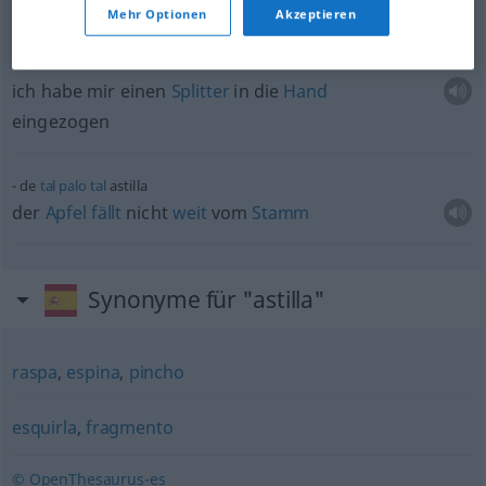
Kienspan
m
Mehr Optionen
Akzeptieren
o
se
me
ha
clavado
me
he
clavado
una astilla en la
mano
ich habe mir einen
Splitter
in die
Hand
eingezogen
de
tal
palo
tal
astilla
der
Apfel
fällt
nicht
weit
vom
Stamm
Synonyme für "astilla"
raspa
,
espina
,
pincho
esquirla
,
fragmento
© OpenThesaurus-es