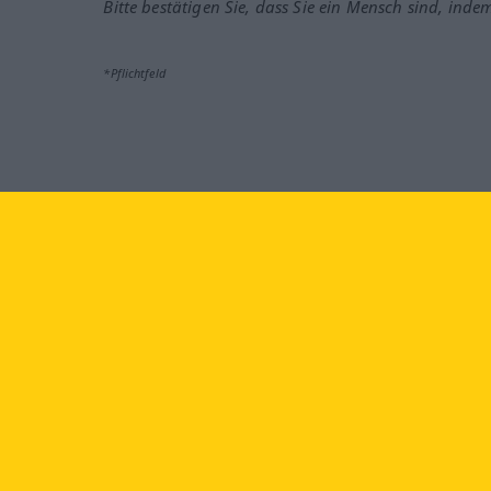
Bitte bestätigen Sie, dass Sie ein Mensch sind, inde
*Pflichtfeld
Besuchen Sie uns auf:
faceb
Langenscheidt