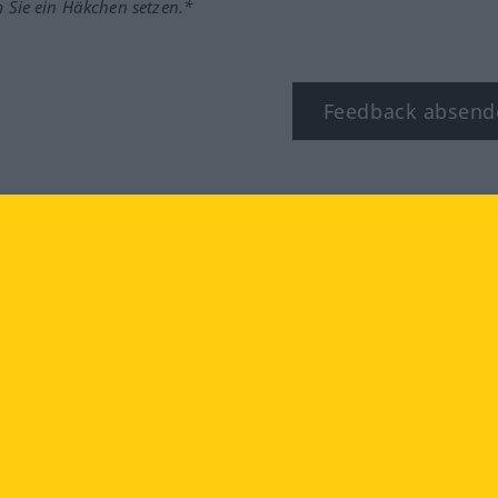
m Sie ein Häkchen setzen.*
Feedback absend
ook
YouTube
Instagram