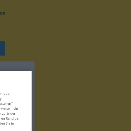
DE
en oder
g-
ustellen“
rweise nicht
en zu ändern
eren Rand der
den Sie in