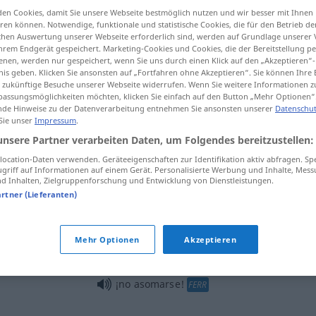
en Cookies, damit Sie unsere Webseite bestmöglich nutzen und wir besser mit Ihnen
en können. Notwendige, funktionale und statistische Cookies, die für den Betrieb d
ischen Auswertung unserer Webseite erforderlich sind, werden auf Grundlage unserer
hrem Endgerät gespeichert. Marketing-Cookies und Cookies, die der Bereitstellung per
nen, werden nur gespeichert, wenn Sie uns durch einen Klick auf den „Akzeptieren“-
tippen)
nis geben. Klicken Sie ansonsten auf „Fortfahren ohne Akzeptieren“. Sie können Ihre 
ür zukünftige Besuche unserer Webseite widerrufen. Wenn Sie weitere Informationen 
assungsmöglichkeiten möchten, klicken Sie einfach auf den Button „Mehr Optionen“
de Hinweise zu der Datenverarbeitung entnehmen Sie ansonsten unserer
Datenschut
 Sie unser
Impressum
.
unsere Partner verarbeiten Daten, um Folgendes bereitzustellen:
asomarse
(≈ mostrarse)
ocation-Daten verwenden. Geräteeigenschaften zur Identifikation aktiv abfragen. Sp
griff auf Informationen auf einem Gerät. Personalisierte Werbung und Inhalte, Mes
 Inhalten, Zielgruppenforschung und Entwicklung von Dienstleistungen.
artner (Lieferanten)
o
asomarse a (
por) la
ventana
o
(≈
asomarse a (
por) la
ventana
Mehr Optionen
Akzeptieren
mirar)
¡no asomarse!
FERR