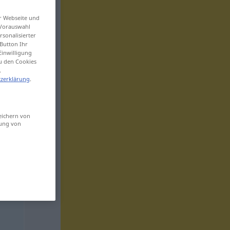
er Webseite und
 Vorauswahl
sonalisierter
Button Ihr
Einwilligung
zu den Cookies
.
zerklärung
.
eichern von
sung von